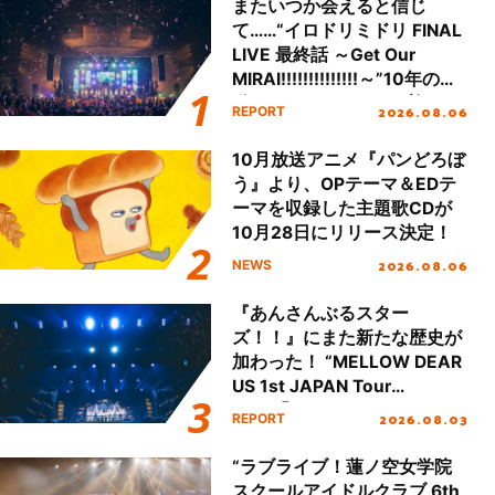
またいつか会えると信じ
て……“イロドリミドリ FINAL
LIVE 最終話 ～Get Our
MIRAI!!!!!!!!!!!!!!～”10年の活
動を経てファイナルを迎える
2026.08.06
REPORT
本公演をレポート
10月放送アニメ『パンどろぼ
う』より、OPテーマ＆EDテ
ーマを収録した主題歌CDが
10月28日にリリース決定！
2026.08.06
NEWS
『あんさんぶるスター
ズ！！』にまた新たな歴史が
加わった！ “MELLOW DEAR
US 1st JAPAN Tour
Final「NICE to meet YOU
2026.08.03
REPORT
!!」Dear 横浜BUNTAI”をレポ
ート!!
“ラブライブ！蓮ノ空女学院
スクールアイドルクラブ 6th