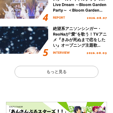
Live Dream ～Bloom Garden
Party～ ＜Bloom Garden
Party Stage／埼玉公演＞”
2026.08.07
REPORT
Day.1レポート！
絶望系アニソンシンガー・
ReoNaが“愛”を歌う！TVアニ
メ『きみが死ぬまで恋をした
い』オープニング主題歌
「Amore」インタビュー
2026.08.03
INTERVIEW
もっと見る