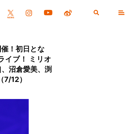
”開催！初日とな
ンライブ！ ミリオ
nZk]、沼倉愛美、渕
7/12）