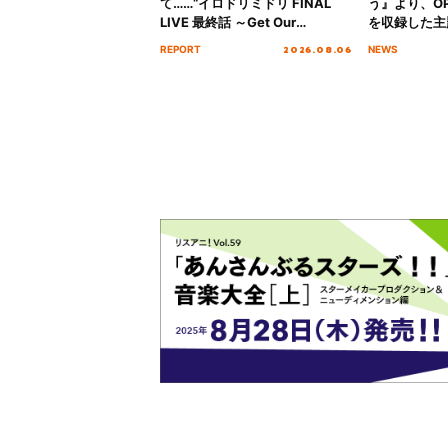
て……“イロドリミドリ FINAL
う』より、O
LIVE 最終話 ～Get Our
を収録した主題
MIRAI!!!!!!!!!!!!!!～”10年の活動
日にリリース
2026.08.06
REPORT
NEWS
を経てファイナルを迎える本公
演をレポート