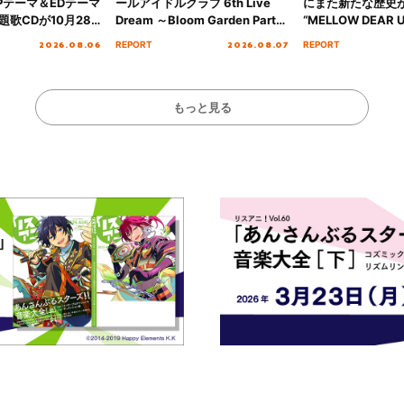
Pテーマ＆EDテーマ
ールアイドルクラブ 6th Live
にまた新たな歴史
歌CDが10月28
Dream ～Bloom Garden Party
“MELLOW DEAR U
決定！
～ ＜Bloom Garden Party
Tour Final「NICE
2026.08.06
2026.08.07
REPORT
REPORT
Stage／埼玉公演＞” Day.1レポ
!!」Dear 横浜BU
ート！
ト!!
もっと見る