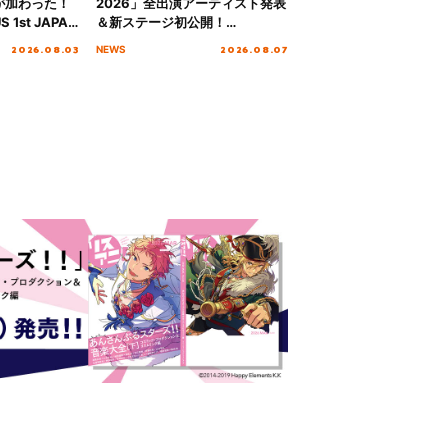
が加わった！
2026」全出演アーティスト発表
S 1st JAPAN
＆新ステージ初公開！
 to meet YOU
GEARMANIAの参戦も決定し、
2026.08.03
2026.08.07
NEWS
NTAI”をレポー
初となる第3ステージの全貌が明
らかに！