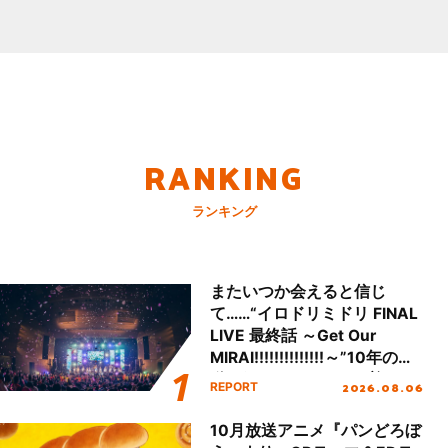
RANKING
ランキング
またいつか会えると信じ
て……“イロドリミドリ FINAL
LIVE 最終話 ～Get Our
MIRAI!!!!!!!!!!!!!!～”10年の活
動を経てファイナルを迎える
2026.08.06
REPORT
本公演をレポート
10月放送アニメ『パンどろぼ