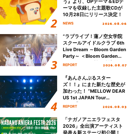
う』より、OPテーマ＆EDテ
ーマを収録した主題歌CDが
10月28日にリリース決定！
2026.08.06
NEWS
“ラブライブ！蓮ノ空女学院
スクールアイドルクラブ 6th
Live Dream ～Bloom Garden
Party～ ＜Bloom Garden
Party Stage／埼玉公演＞”
2026.08.07
REPORT
Day.1レポート！
『あんさんぶるスター
ズ！！』にまた新たな歴史が
加わった！ “MELLOW DEAR
US 1st JAPAN Tour
Final「NICE to meet YOU
2026.08.03
REPORT
!!」Dear 横浜BUNTAI”をレポ
ート!!
「ナガノアニエラフェスタ
2026」全出演アーティスト
発表＆新ステージ初公開！