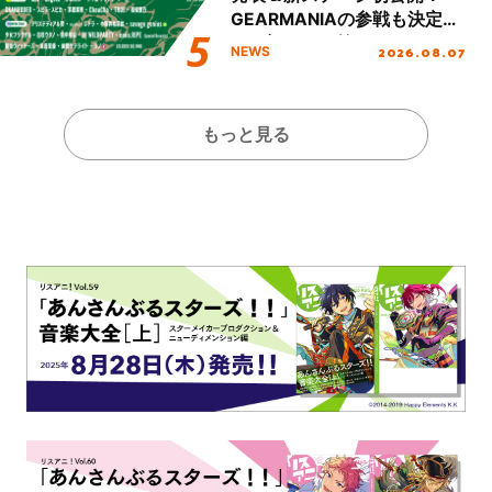
GEARMANIAの参戦も決定
し、初となる第3ステージの
2026.08.07
NEWS
全貌が明らかに！
もっと見る