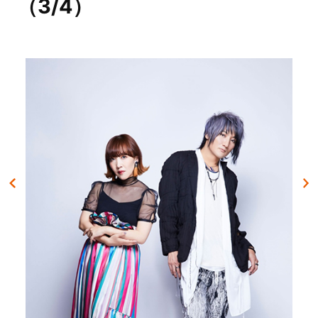
（3/4）