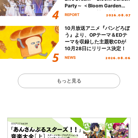
Party～ ＜Bloom Garden
Party Stage／埼玉公演＞”
2026.08.07
REPORT
Day.1レポート！
10月放送アニメ『パンどろぼ
う』より、OPテーマ＆EDテ
ーマを収録した主題歌CDが
10月28日にリリース決定！
2026.08.06
NEWS
もっと見る