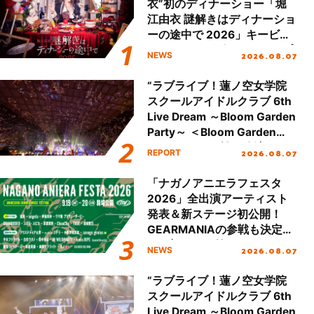
衣”初のディナーショー「堀
江由衣 謎解きはディナーショ
ーの途中で 2026」キービジ
ュアル＆グッズラインナップ
2026.08.07
NEWS
が公開！
“ラブライブ！蓮ノ空女学院
スクールアイドルクラブ 6th
Live Dream ～Bloom Garden
Party～ ＜Bloom Garden
Party Stage／埼玉公演＞”
2026.08.07
REPORT
Day.2レポート！
「ナガノアニエラフェスタ
2026」全出演アーティスト
発表＆新ステージ初公開！
GEARMANIAの参戦も決定
し、初となる第3ステージの
2026.08.07
NEWS
全貌が明らかに！
“ラブライブ！蓮ノ空女学院
スクールアイドルクラブ 6th
Live Dream ～Bloom Garden