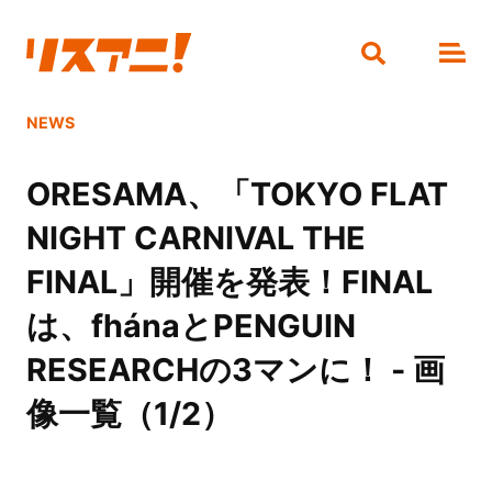
NEWS
ORESAMA、「TOKYO FLAT
NIGHT CARNIVAL THE
FINAL」開催を発表！FINAL
は、fhánaとPENGUIN
RESEARCHの3マンに！ - 画
像一覧（1/2）