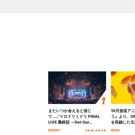
またいつか会えると信じ
10月放送ア
て……“イロドリミドリ FINAL
う』より、O
LIVE 最終話 ～Get Our
を収録した主題
MIRAI!!!!!!!!!!!!!!～”10年の活動
日にリリース
2026.08.06
REPORT
NEWS
を経てファイナルを迎える本公