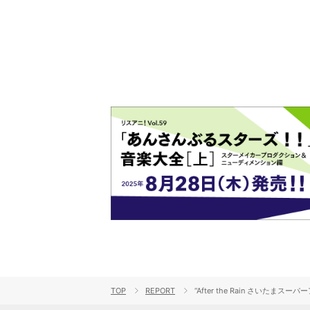
演をレポート
TOP
REPORT
“After the Rain さいた