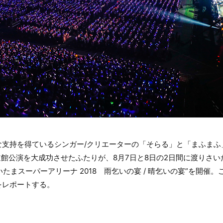
支持を得ているシンガー/クリエーターの「そらる」と「まふまふ」に
日本武道館公演を大成功させたふたりが、8月7日と8日の2日間に渡りさ
ain さいたまスーパーアリーナ 2018 雨乞いの宴 / 晴乞いの宴”を開
をレポートする。