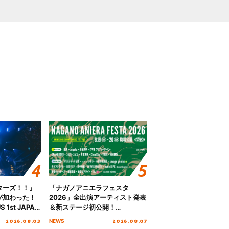
ターズ！！』
「ナガノアニエラフェスタ
が加わった！
2026」全出演アーティスト発表
S 1st JAPAN
＆新ステージ初公開！
 to meet YOU
GEARMANIAの参戦も決定し、
2026.08.03
2026.08.07
NEWS
NTAI”をレポー
初となる第3ステージの全貌が明