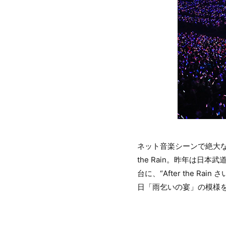
ネット音楽シーンで絶大な
the Rain。昨年は
台に、“After the R
日「雨乞いの宴」の模様