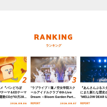
RANKING
ランキング
ニメ『パンどろぼ
“ラブライブ！蓮ノ空女学院スク
『あんさんぶるス
Pテーマ＆EDテーマ
ールアイドルクラブ 6th Live
にまた新たな歴史
歌CDが10月28
Dream ～Bloom Garden Party
“MELLOW DEAR U
決定！
～ ＜Bloom Garden Party
Tour Final「NICE
2026.08.06
2026.08.07
REPORT
REPORT
Stage／埼玉公演＞” Day.1レポ
!!」Dear 横浜BU