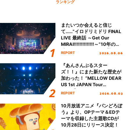
ランキング
またいつか会えると信じ
て……“イロドリミドリ FINAL
LIVE 最終話 ～Get Our
MIRAI!!!!!!!!!!!!!!～”10年の活
動を経てファイナルを迎える
2026.08.06
REPORT
本公演をレポート
『あんさんぶるスター
ズ！！』にまた新たな歴史が
加わった！ “MELLOW DEAR
US 1st JAPAN Tour
Final「NICE to meet YOU
2026.08.03
REPORT
!!」Dear 横浜BUNTAI”をレポ
ート!!
10月放送アニメ『パンどろぼ
う』より、OPテーマ＆EDテ
ーマを収録した主題歌CDが
10月28日にリリース決定！