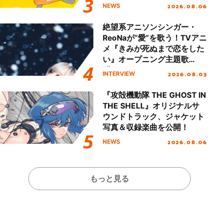
2026.08.06
NEWS
絶望系アニソンシンガー・
ReoNaが“愛”を歌う！TVアニ
メ『きみが死ぬまで恋をした
い』オープニング主題歌
「Amore」インタビュー
2026.08.03
INTERVIEW
『攻殻機動隊 THE GHOST IN
THE SHELL』オリジナルサ
ウンドトラック、ジャケット
写真＆収録楽曲を公開！
2026.08.06
NEWS
もっと見る