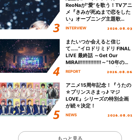
ReoNaが“愛”を歌う！TVアニ
メ『きみが死ぬまで恋をした
い』オープニング主題歌
「Amore」インタビュー
2026.08.03
INTERVIEW
またいつか会えると信じ
て……“イロドリミドリ FINAL
LIVE 最終話 ～Get Our
MIRAI!!!!!!!!!!!!!!～”10年の活
動を経てファイナルを迎える
2026.08.06
REPORT
本公演をレポート
アニメ15周年記念！『うたの
☆プリンスさまっ♪ マジ
LOVE』シリーズの特別企画
が続々決定！
2026.08.01
NEWS
もっと見る