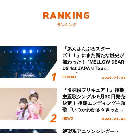
RANKING
ランキング
『あんさんぶるスター
ズ！！』にまた新たな歴史が
加わった！ “MELLOW DEAR
US 1st JAPAN Tour
Final「NICE to meet YOU
2026.08.03
REPORT
!!」Dear 横浜BUNTAI”をレポ
ート!!
『名探偵プリキュア！』後期
主題歌シングル 9月30日発売
決定！ 後期エンディング主題
歌「いつかわかる☆きっとあ
える」TVサイズ先行配信開
2026.08.03
NEWS
始！
絶望系アニソンシンガー・