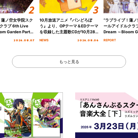
！蓮ノ空女学院スク
10月放送アニメ『パンどろぼ
“ラブライブ！蓮
ブ 6th Live
う』より、OPテーマ＆EDテーマ
ールアイドルクラブ 6
om Garden Party
を収録した主題歌CDが10月28
Dream ～Bloom Ga
arden Party
日にリリース決定！
～ ＜Bloom Garde
2026.08.07
2026.08.06
NEWS
REPORT
公演＞” Day.2レポ
Stage／埼玉公演＞”
ート！
もっと見る