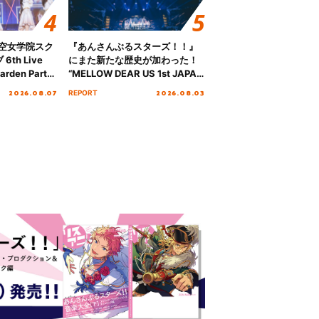
ノ空女学院スク
『あんさんぶるスターズ！！』
th Live
にまた新たな歴史が加わった！
rden Party
“MELLOW DEAR US 1st JAPAN
n Party
Tour Final「NICE to meet YOU
2026.08.07
2026.08.03
REPORT
 Day.1レポ
!!」Dear 横浜BUNTAI”をレポー
ト!!