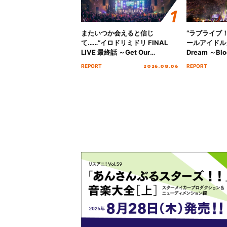
またいつか会えると信じ
“ラブライブ
て……“イロドリミドリ FINAL
ールアイドルクラ
LIVE 最終話 ～Get Our
Dream ～Blo
MIRAI!!!!!!!!!!!!!!～”10年の活動
～ ＜Bloom G
2026.08.06
REPORT
REPORT
を経てファイナルを迎える本公
Stage／埼玉
演をレポート
ート！