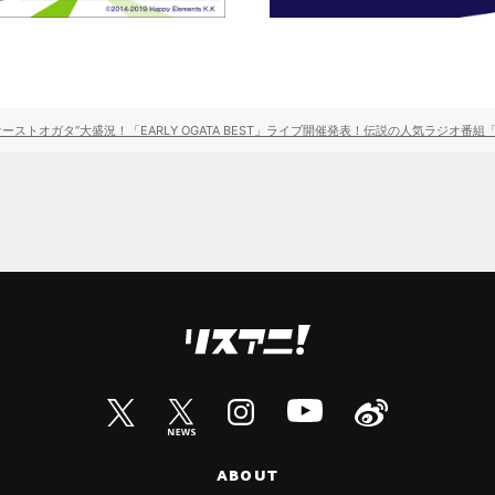
2018 #ファーストオガタ”大盛況！「EARLY OGATA BEST」ライブ開催発表！伝説の人気ラジ
ABOUT