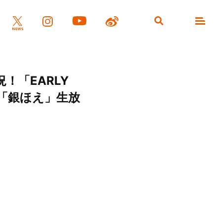
盛況！「EARLY
組「銀ほえ」生放