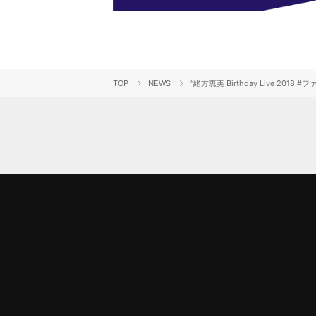
TOP
NEWS
“緒方恵美 Birthday Live 