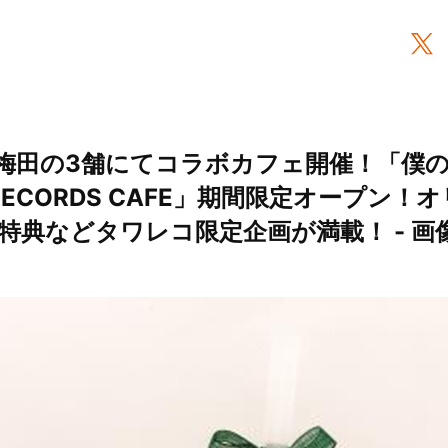
梅田の3舗にてコラボカフェ開催！「僕
 RECORDS CAFE」期間限定オープン
典などタワレコ限定企画が満載！ - 画像