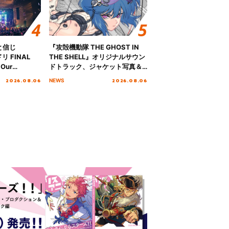
と信じ
『攻殻機動隊 THE GHOST IN
 FINAL
THE SHELL』オリジナルサウン
Our
ドトラック、ジャケット写真＆
!!!～”10年の活動
収録楽曲を公開！
2026.08.06
2026.08.06
NEWS
を迎える本公