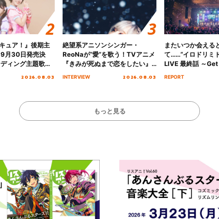
キュア！』後期主
絶望系アニソンシンガー・
またいつか会える
 9月30日発売決
ReoNaが“愛”を歌う！TVアニメ
て……“イロドリミドリ
ンディング主題歌
『きみが死ぬまで恋をしたい』
LIVE 最終話 ～Get 
る☆きっとあえ
オープニング主題歌「Amore」
MIRAI!!!!!!!!!!!
2026.08.03
2026.08.03
INTERVIEW
REPORT
ズ先行配信開始！
インタビュー
を経てファイナル
演をレポート
もっと見る