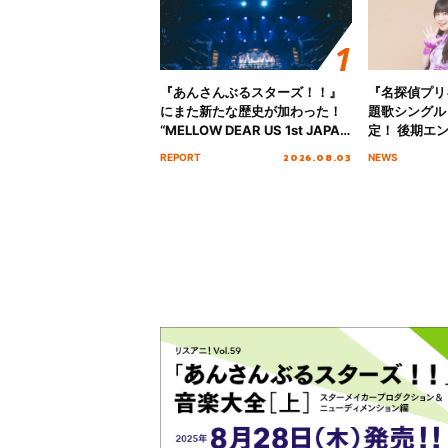
『あんさんぶるスターズ！！』
『名探偵プリ
にまた新たな歴史が加わった！
題歌シングル
“MELLOW DEAR US 1st JAPAN
定！ 後期エ
Tour Final「NICE to meet YOU
「いつかわか
2026.08.03
REPORT
NEWS
!!」Dear 横浜BUNTAI”をレポー
る」TVサイ
ト!!