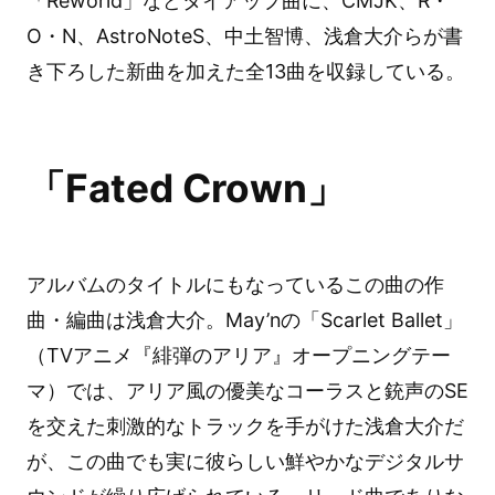
「Reworld」などタイアップ曲に、CMJK、R・
O・N、AstroNoteS、中土智博、浅倉大介らが書
き下ろした新曲を加えた全13曲を収録している。
「Fated Crown」
アルバムのタイトルにもなっているこの曲の作
曲・編曲は浅倉大介。May’nの「Scarlet Ballet」
（TVアニメ『緋弾のアリア』オープニングテー
マ）では、アリア風の優美なコーラスと銃声のSE
を交えた刺激的なトラックを手がけた浅倉大介だ
が、この曲でも実に彼らしい鮮やかなデジタルサ