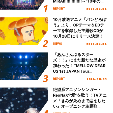
MIRAI!!!!!!!!!!!!!!～”10年の活
動を経てファイナルを迎える
2026.08.06
REPORT
本公演をレポート
10月放送アニメ『パンどろぼ
う』より、OPテーマ＆EDテ
ーマを収録した主題歌CDが
10月28日にリリース決定！
2026.08.06
NEWS
『あんさんぶるスター
ズ！！』にまた新たな歴史が
加わった！ “MELLOW DEAR
US 1st JAPAN Tour
Final「NICE to meet YOU
2026.08.03
REPORT
!!」Dear 横浜BUNTAI”をレポ
ート!!
絶望系アニソンシンガー・
ReoNaが“愛”を歌う！TVアニ
メ『きみが死ぬまで恋をした
い』オープニング主題歌
「Amore」インタビュー