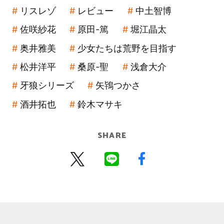
リスレゾ
レビュー
中土智博
佐咲紗花
原田-篤
堀江晶太
奥井雅美
少女たちは荒野を目指す
松井洋平
桑原-聖
浅倉大介
牙狼シリーズ
矢鴇つかさ
酒井拓也
鈴木マサキ
SHARE