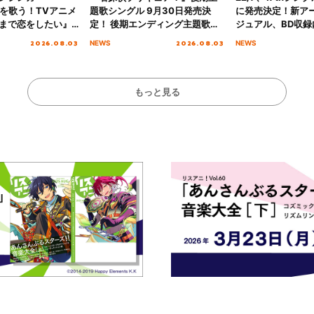
愛”を歌う！TVアニメ
題歌シングル 9月30日発売決
に発売決定！新ア
まで恋をしたい』
定！ 後期エンディング主題歌
ジュアル、BD収録
主題歌「Amore」
「いつかわかる☆きっとあえ
入者特典も解禁！
2026.08.03
2026.08.03
NEWS
NEWS
る」TVサイズ先行配信開始！
もっと見る