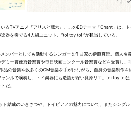
れているTVアニメ『アリスと蔵六』。このEDテーマ「Chant」は、
を奏でる4人組ユニット、“toi toy toi ”が担当している。
S”のメンバーとしても活動するシンガー＆作曲家の伊藤真澄。個人名
カデミー賞優秀音楽賞や毎日映画コンクール音楽賞などを受賞し、
作品の音楽や数多くのCM音楽を手がけながら、自身の音楽制作を続
ンルで演奏し、トイ楽器にも造詣が深い良原リエ。toi toy toi
ットだ。
iに、ユニット結成のいきさつや、トイピアノの魅力について、またシングル