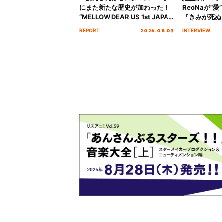
にまた新たな歴史が加わった！
ReoNaが“
“MELLOW DEAR US 1st JAPAN
『きみが死ぬ
Tour Final「NICE to meet YOU
オープニング
2026.08.03
REPORT
INTERVIEW
!!」Dear 横浜BUNTAI”をレポー
インタビュー
ト!!