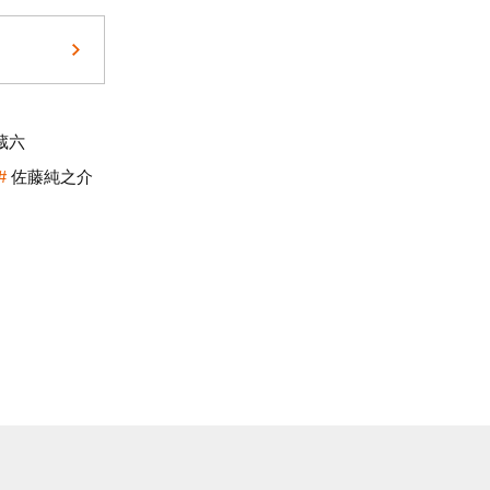
蔵六
佐藤純之介