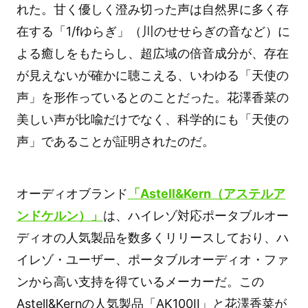
れた。甘く優しく澄み切った声は自然界に多く存
在する「1/fゆらぎ」（川のせせらぎの音など）に
よる癒しをもたらし、超広域の倍音成分が、存在
が見えないが確かに聴こえる、いわゆる「天使の
声」を形作っているとのことだった。花澤香菜の
美しい声が比喩だけでなく、科学的にも「天使の
声」であることが証明されたのだ。
オーディオブランド
「Astell&Kern（アステルア
ンドケルン）」
は、ハイレゾ対応ポータブルオー
ディオの人気製品を数多くリリースしており、ハ
イレゾ・ユーザー、ポータブルオーディオ・ファ
ンから高い支持を得ているメーカーだ。この
Astell&Kernの人気製品「AK100II」と花澤香菜が