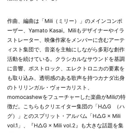
作曲、編曲は「Mili（ミリー）」のメインコンポ
ーザー、Yamato Kasai。Miliもデザイナーやイラ
ストレーター、映像作家をメンバーに含むアーテ
ィスト集団で、音楽を主軸にしながら多彩な創作
活動を続けている。クラシカルなサウンドを基調
に音響、ポストロック、エレクトロニカの要素を
も取り込み、透明感のある歌声を持つカナダ出身
のトリリンガル・ヴォーカリスト、
momocashewをフューチャーした楽曲がMiliの特
徴だ。こちらもクリエイター集団の「H△G （ハ
グ）」とのスプリット・アルバム「H△G × Mili
vol.1」、『H△G × Mili vol.2』も大きな話題を集