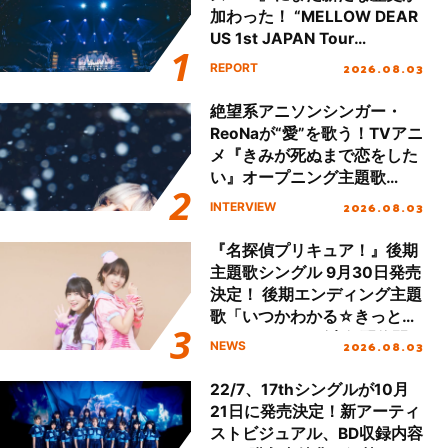
加わった！ “MELLOW DEAR
US 1st JAPAN Tour
Final「NICE to meet YOU
2026.08.03
REPORT
!!」Dear 横浜BUNTAI”をレポ
ート!!
絶望系アニソンシンガー・
ReoNaが“愛”を歌う！TVアニ
メ『きみが死ぬまで恋をした
い』オープニング主題歌
「Amore」インタビュー
2026.08.03
INTERVIEW
『名探偵プリキュア！』後期
主題歌シングル 9月30日発売
決定！ 後期エンディング主題
歌「いつかわかる☆きっとあ
える」TVサイズ先行配信開
2026.08.03
NEWS
始！
22/7、17thシングルが10月
21日に発売決定！新アーティ
ストビジュアル、BD収録内容