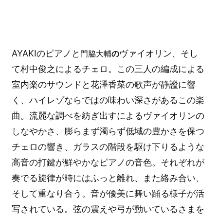
AYAKIのピアノと
ヴァイオリン、そし
門脇大輔
の
て村中俊之によるチェロ。この三人の編成による
室内楽のサウンドと花澤香菜の歌声が静謐に響
く、ハイレゾならではの味わい深さがあるこの楽
曲。流麗な調べを紡ぎ出すによるヴァイオリンの
しなやかさ、膨らまず濁らず低域の豊かさを保つ
チェロの響き、ガラスの階段を駆け下りるような
高音の打鍵が鮮やかなピアノの音色。それぞれが
奏でる旋律が時にはふっと離れ、また絡み合い、
そして重なり合う。音が優美に舞い踊る様子が活
写されている。弦の震えや弓が動いているさまを