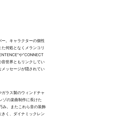
バー。キャラクターの個性
また何処となくメランコリ
ENCE”や“CONNECT
』の音世界ともリンクしてい
なメッセージが隠されてい
やガラス製のウィンドチャ
レゾの楽曲制作に長けた
が実に巧み。またこれら音の装飾
大きく、ダイナミックレン