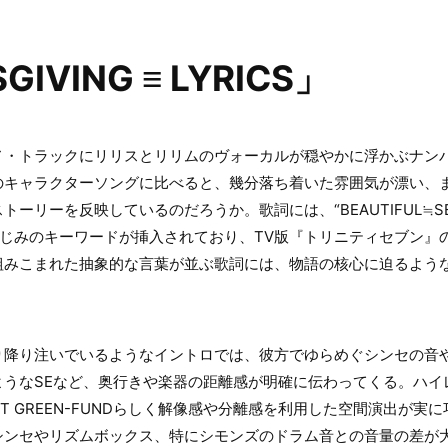
IVING ≡ LYRICS」
ノ・トラックにリリスとリリムのヴォーカルが穏やかに浮かぶナン
のキャラクターソングに比べると、幾分落ち着いた雰囲気が漂い、
リーを反映しているのだろうか。歌詞には、“BEAUTIFUL≒SENT
ど、おなじみのキーワードが挿入されており、TV版『トリニティセブン
組みこまれた抽象的な言葉が並ぶ歌詞には、物語の核心に迫るよう
り降り注いでいるようなイントロでは、彼方でゆらめぐシンセの音
ようなSEなど、奥行きや楽器の距離感が明確に伝わってくる。ハイ
CRAFT GREEN-FUNDらしく解像感や分離感を利用した空間演出
シンセやリズムボックス、特にシモンズのドラム音との音量の差が