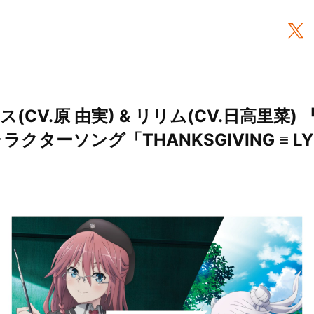
リリス(CV.原 由実) & リリム(CV.日高里菜
クターソング「THANKSGIVING ≡ L