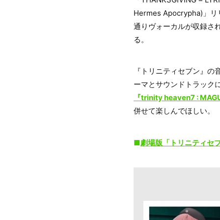
Hermes Apocrypha
通りヴォーカルが収録さ
る。
『トリニティセブン』の音
ーマとサウンドトラックに収
『trinity heaven7 : M
併せて楽しんでほしい。
■
劇場版「トリニティセ