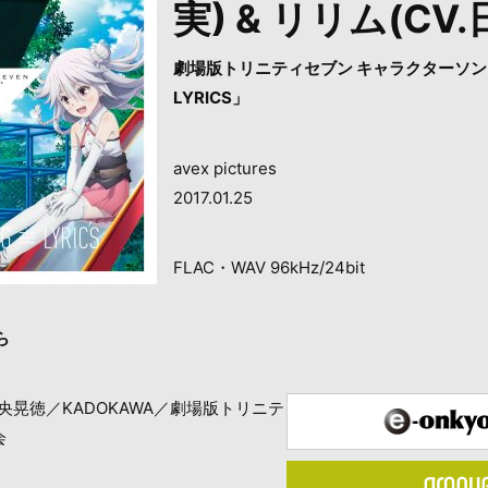
実) & リリム(CV
劇場版トリニティセブン キャラクターソング「T
LYRICS」
avex pictures
2017.01.25
FLAC・WAV 96kHz/24bit
ら
央晃徳／KADOKAWA／劇場版トリニテ
会