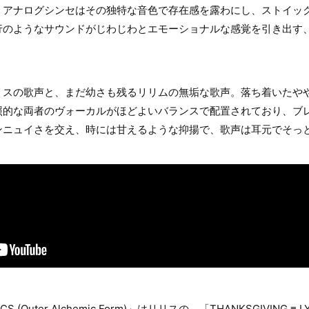
。アナログシンセはその独特な音色で存在感を露わにし、ストイッ
行のようなサウンドがじわじわとエモーショナルな感覚を引き出す
リスの歌声と、まだ幼さも残るリリムの無垢な歌声。落ち着いたや
照的な両者のヴォーカルがほどよいバランスで配置されており、ブ
ンニュイさを交え、時には甘えるような抑揚で、歌声は耳元でそっ
CS (Outer Alchemic Form)」はリリスの、「THANKSGIVING ≡ LYR