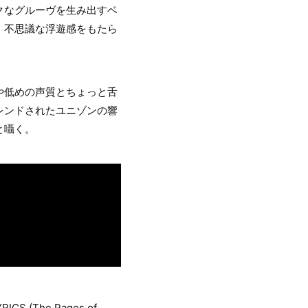
クなグルーヴを生み出すベ
、不思議な浮遊感をもたら
や低めの声質とちょっと舌
レンドされたユニゾンの響
と囁く。
ICS (The Pages of