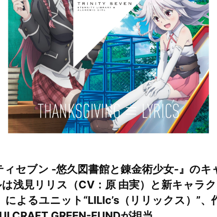
ティセブン -悠久図書館と錬金術少女-』の
は浅見リリス（CV：原 由実）と新キャラ
によるユニット“LILIc’s（リリックス）”
PULCRAFT GREEN-FUNDが担当。