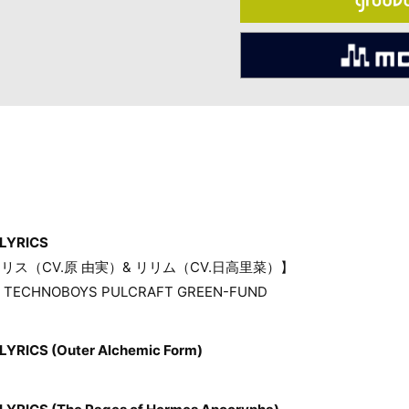
LYRICS
リス（CV.原 由実）& リリム（CV.日高里菜）】
HNOBOYS PULCRAFT GREEN-FUND
RICS (Outer Alchemic Form)