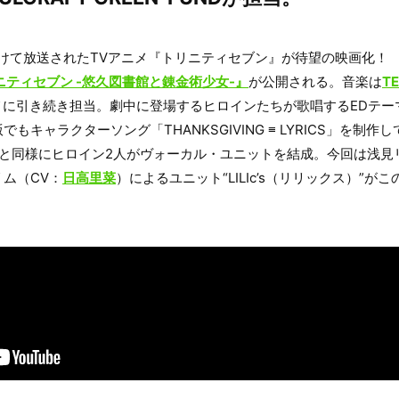
にかけて放送されたTVアニメ『トリニティセブン』が待望の映画化！ 2
ニティセブン -悠久図書館と錬金術少女-』
が公開される。音楽は
T
メに引き続き担当。劇中に登場するヒロインたちが歌唱するEDテー
もキャラクターソング「THANKSGIVING ≡ LYRICS」を制
と同様にヒロイン2人がヴォーカル・ユニットを結成。今回は浅見
ム（CV：
日高里菜
）によるユニット“LILIc’s（リリックス）”