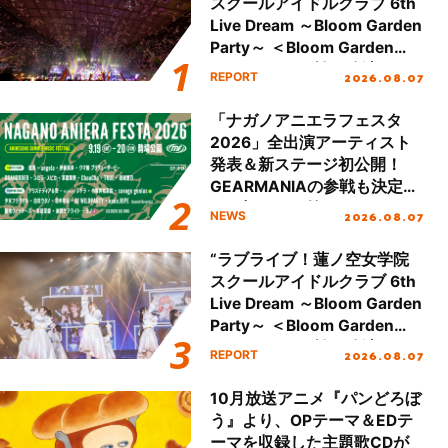
スクールアイドルクラブ 6th
Live Dream ～Bloom Garden
Party～ ＜Bloom Garden
Party Stage／埼玉公演＞”
2026.08.07
REPORT
Day.2レポート！
「ナガノアニエラフェスタ
2026」全出演アーティスト
発表＆新ステージ初公開！
GEARMANIAの参戦も決定
し、初となる第3ステージの
2026.08.07
NEWS
全貌が明らかに！
“ラブライブ！蓮ノ空女学院
スクールアイドルクラブ 6th
Live Dream ～Bloom Garden
Party～ ＜Bloom Garden
Party Stage／埼玉公演＞”
2026.08.07
REPORT
Day.1レポート！
10月放送アニメ『パンどろぼ
う』より、OPテーマ＆EDテ
ーマを収録した主題歌CDが