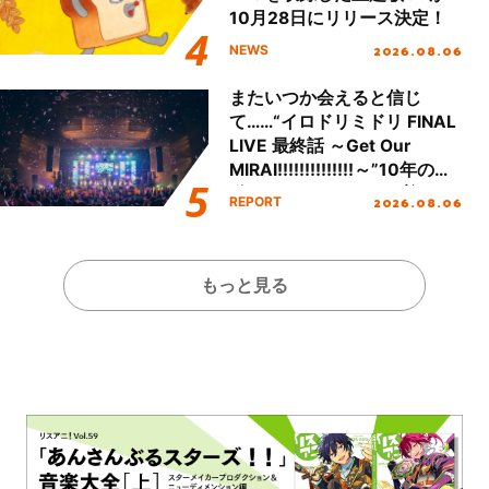
10月28日にリリース決定！
2026.08.06
NEWS
またいつか会えると信じ
て……“イロドリミドリ FINAL
LIVE 最終話 ～Get Our
MIRAI!!!!!!!!!!!!!!～”10年の活
動を経てファイナルを迎える
2026.08.06
REPORT
本公演をレポート
もっと見る