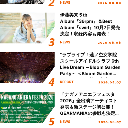
ジットエンディング映像も公
2026.08.08
NEWS
開！
伊藤美来５th
Album『39rpm』＆Best
Album『swirl』10月7日発売
決定！収録内容も発表！
2026.08.08
NEWS
“ラブライブ！蓮ノ空女学院
スクールアイドルクラブ 6th
Live Dream ～Bloom Garden
Party～ ＜Bloom Garden
Party Stage／埼玉公演＞”
2026.08.07
REPORT
Day.2レポート！
「ナガノアニエラフェスタ
2026」全出演アーティスト
発表＆新ステージ初公開！
GEARMANIAの参戦も決定
し、初となる第3ステージの
2026.08.07
NEWS
全貌が明らかに！