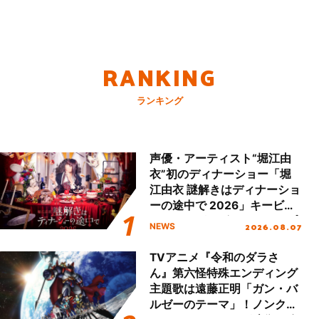
RANKING
ランキング
声優・アーティスト“堀江由
衣”初のディナーショー「堀
江由衣 謎解きはディナーショ
ーの途中で 2026」キービジ
ュアル＆グッズラインナップ
2026.08.07
NEWS
が公開！
TVアニメ『令和のダラさ
ん』第六怪特殊エンディング
主題歌は遠藤正明「ガン・バ
ルゼーのテーマ」！ノンクレ