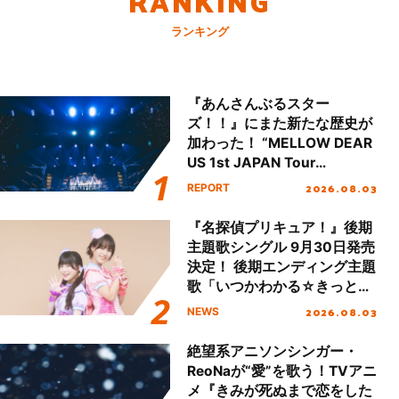
RANKING
ランキング
『あんさんぶるスター
ズ！！』にまた新たな歴史が
加わった！ “MELLOW DEAR
US 1st JAPAN Tour
Final「NICE to meet YOU
2026.08.03
REPORT
!!」Dear 横浜BUNTAI”をレポ
ート!!
『名探偵プリキュア！』後期
主題歌シングル 9月30日発売
決定！ 後期エンディング主題
歌「いつかわかる☆きっとあ
える」TVサイズ先行配信開
2026.08.03
NEWS
始！
絶望系アニソンシンガー・
ReoNaが“愛”を歌う！TVアニ
メ『きみが死ぬまで恋をした