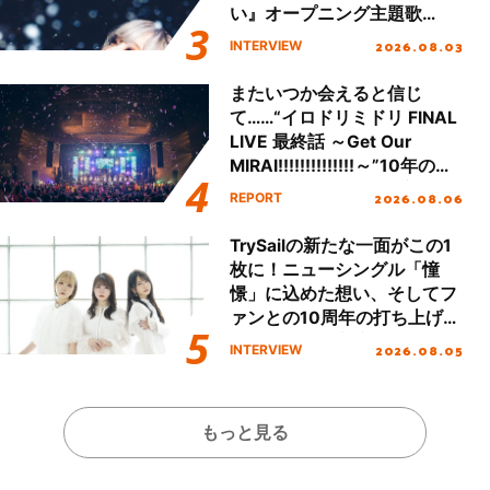
い』オープニング主題歌
「Amore」インタビュー
2026.08.03
INTERVIEW
またいつか会えると信じ
て……“イロドリミドリ FINAL
LIVE 最終話 ～Get Our
MIRAI!!!!!!!!!!!!!!～”10年の活
動を経てファイナルを迎える
2026.08.06
REPORT
本公演をレポート
TrySailの新たな一面がこの1
枚に！ニューシングル「憧
憬」に込めた想い、そしてフ
ァンとの10周年の打ち上げラ
イブを終えた心境を聞いた。
2026.08.05
INTERVIEW
もっと見る