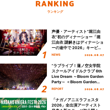
RANKING
ランキング
声優・アーティスト“堀江由
衣”初のディナーショー「堀
江由衣 謎解きはディナーショ
ーの途中で 2026」キービジ
ュアル＆グッズラインナップ
2026.08.07
NEWS
が公開！
“ラブライブ！蓮ノ空女学院
スクールアイドルクラブ 6th
Live Dream ～Bloom Garden
Party～ ＜Bloom Garden
Party Stage／埼玉公演＞”
2026.08.07
REPORT
Day.2レポート！
「ナガノアニエラフェスタ
2026」全出演アーティスト