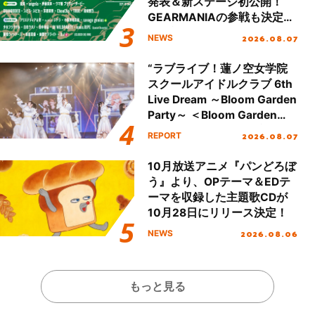
発表＆新ステージ初公開！
GEARMANIAの参戦も決定
し、初となる第3ステージの
2026.08.07
NEWS
全貌が明らかに！
“ラブライブ！蓮ノ空女学院
スクールアイドルクラブ 6th
Live Dream ～Bloom Garden
Party～ ＜Bloom Garden
Party Stage／埼玉公演＞”
2026.08.07
REPORT
Day.1レポート！
10月放送アニメ『パンどろぼ
う』より、OPテーマ＆EDテ
ーマを収録した主題歌CDが
10月28日にリリース決定！
2026.08.06
NEWS
もっと見る