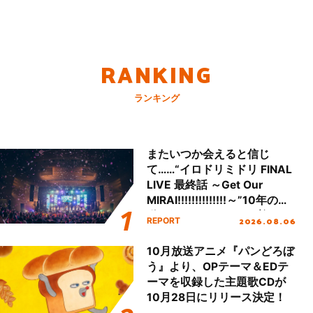
RANKING
ランキング
またいつか会えると信じ
て……“イロドリミドリ FINAL
LIVE 最終話 ～Get Our
MIRAI!!!!!!!!!!!!!!～”10年の活
動を経てファイナルを迎える
2026.08.06
REPORT
本公演をレポート
10月放送アニメ『パンどろぼ
う』より、OPテーマ＆EDテ
ーマを収録した主題歌CDが
10月28日にリリース決定！