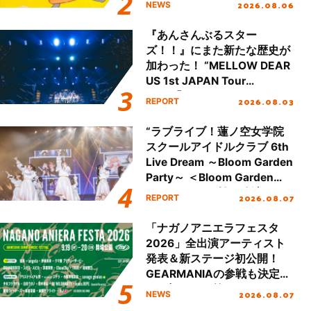
2026.08.06
NEWS
『あんさんぶるスター
ズ！！』にまた新たな歴史が
加わった！ “MELLOW DEAR
US 1st JAPAN Tour
Final「NICE to meet YOU
2026.08.03
REPORT
!!」Dear 横浜BUNTAI”をレポ
ート!!
“ラブライブ！蓮ノ空女学院
スクールアイドルクラブ 6th
Live Dream ～Bloom Garden
Party～ ＜Bloom Garden
Party Stage／埼玉公演＞”
2026.08.07
REPORT
Day.1レポート！
「ナガノアニエラフェスタ
2026」全出演アーティスト
発表＆新ステージ初公開！
GEARMANIAの参戦も決定
し、初となる第3ステージの
2026.08.07
NEWS
全貌が明らかに！