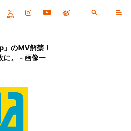
rip」のMV解禁！
。 - 画像一