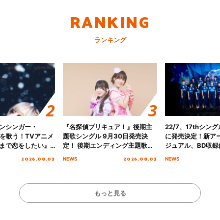
RANKING
ランキング
ンシンガー・
『名探偵プリキュア！』後期主
22/7、17thシン
愛”を歌う！TVアニメ
題歌シングル 9月30日発売決
に発売決定！新ア
まで恋をしたい』
定！ 後期エンディング主題歌
ジュアル、BD収録
主題歌「Amore」
「いつかわかる☆きっとあえ
入者特典も解禁！
2026.08.03
2026.08.03
NEWS
NEWS
る」TVサイズ先行配信開始！
もっと見る