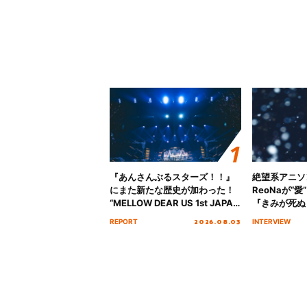
『あんさんぶるスターズ！！』
絶望系アニソ
にまた新たな歴史が加わった！
ReoNaが“
“MELLOW DEAR US 1st JAPAN
『きみが死ぬ
Tour Final「NICE to meet YOU
オープニング
2026.08.03
REPORT
INTERVIEW
!!」Dear 横浜BUNTAI”をレポー
インタビュー
ト!!