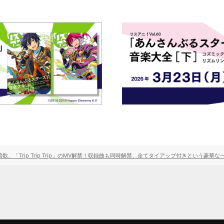
歌、「Trip Trip Trip」のMV解禁！収録曲も同時解禁、全てタイアップ付きという豪華な