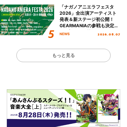
「ナガノアニエラフェスタ
2026」全出演アーティスト
発表＆新ステージ初公開！
GEARMANIAの参戦も決定
し、初となる第3ステージの
2026.08.07
NEWS
全貌が明らかに！
もっと見る