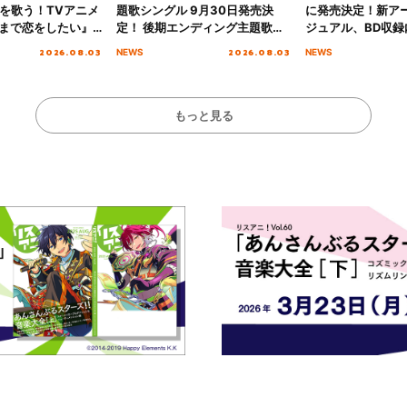
愛”を歌う！TVアニメ
題歌シングル 9月30日発売決
に発売決定！新ア
まで恋をしたい』
定！ 後期エンディング主題歌
ジュアル、BD収録
主題歌「Amore」
「いつかわかる☆きっとあえ
入者特典も解禁！
2026.08.03
2026.08.03
NEWS
NEWS
る」TVサイズ先行配信開始！
もっと見る