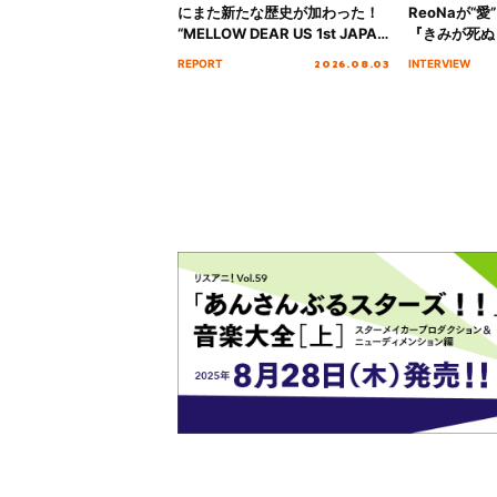
にまた新たな歴史が加わった！
ReoNaが“
“MELLOW DEAR US 1st JAPAN
『きみが死ぬ
Tour Final「NICE to meet YOU
オープニング
2026.08.03
REPORT
INTERVIEW
!!」Dear 横浜BUNTAI”をレポー
インタビュー
ト!!