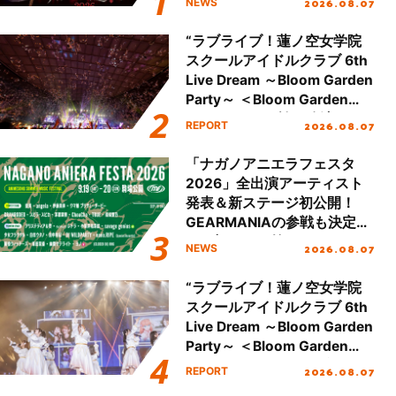
2026.08.07
NEWS
が公開！
“ラブライブ！蓮ノ空女学院
スクールアイドルクラブ 6th
Live Dream ～Bloom Garden
Party～ ＜Bloom Garden
Party Stage／埼玉公演＞”
2026.08.07
REPORT
Day.2レポート！
「ナガノアニエラフェスタ
2026」全出演アーティスト
発表＆新ステージ初公開！
GEARMANIAの参戦も決定
し、初となる第3ステージの
2026.08.07
NEWS
全貌が明らかに！
“ラブライブ！蓮ノ空女学院
スクールアイドルクラブ 6th
Live Dream ～Bloom Garden
Party～ ＜Bloom Garden
Party Stage／埼玉公演＞”
2026.08.07
REPORT
Day.1レポート！