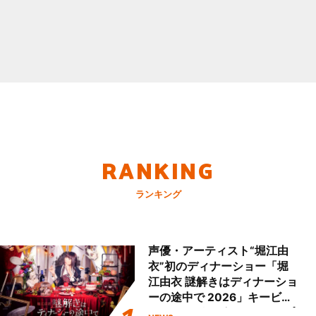
RANKING
ランキング
声優・アーティスト“堀江由
衣”初のディナーショー「堀
江由衣 謎解きはディナーショ
ーの途中で 2026」キービジ
ュアル＆グッズラインナップ