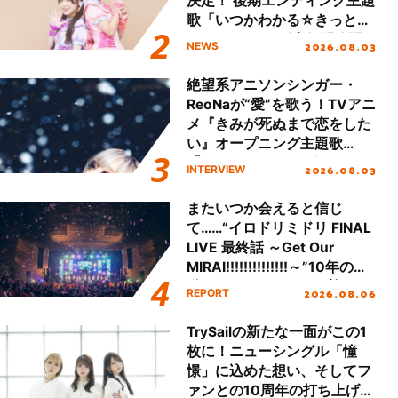
決定！ 後期エンディング主題
歌「いつかわかる☆きっとあ
える」TVサイズ先行配信開
2026.08.03
NEWS
始！
絶望系アニソンシンガー・
ReoNaが“愛”を歌う！TVアニ
メ『きみが死ぬまで恋をした
い』オープニング主題歌
「Amore」インタビュー
2026.08.03
INTERVIEW
またいつか会えると信じ
て……“イロドリミドリ FINAL
LIVE 最終話 ～Get Our
MIRAI!!!!!!!!!!!!!!～”10年の活
動を経てファイナルを迎える
2026.08.06
REPORT
本公演をレポート
TrySailの新たな一面がこの1
枚に！ニューシングル「憧
憬」に込めた想い、そしてフ
ァンとの10周年の打ち上げラ