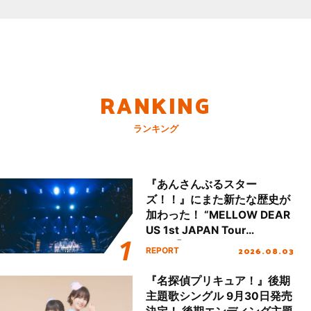
RANKING
ランキング
『あんさんぶるスター
ズ！！』にまた新たな歴史が
加わった！ “MELLOW DEAR
US 1st JAPAN Tour
Final「NICE to meet YOU
2026.08.03
REPORT
!!」Dear 横浜BUNTAI”をレポ
ート!!
『名探偵プリキュア！』後期
主題歌シングル 9月30日発売