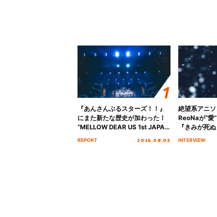
『あんさんぶるスターズ！！』
絶望系アニソ
にまた新たな歴史が加わった！
ReoNaが“
“MELLOW DEAR US 1st JAPAN
『きみが死ぬ
Tour Final「NICE to meet YOU
オープニング
2026.08.03
REPORT
INTERVIEW
!!」Dear 横浜BUNTAI”をレポー
インタビュー
ト!!