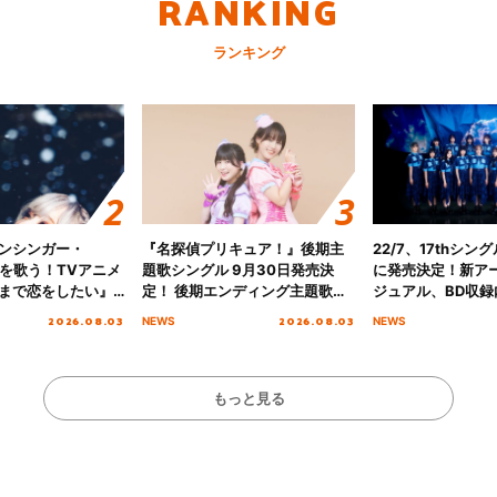
RANKING
ランキング
ンシンガー・
『名探偵プリキュア！』後期主
22/7、17thシン
愛”を歌う！TVアニメ
題歌シングル 9月30日発売決
に発売決定！新ア
まで恋をしたい』
定！ 後期エンディング主題歌
ジュアル、BD収録
主題歌「Amore」
「いつかわかる☆きっとあえ
入者特典も解禁！
2026.08.03
2026.08.03
NEWS
NEWS
る」TVサイズ先行配信開始！
もっと見る