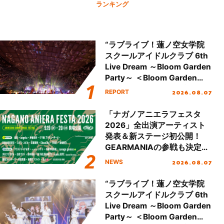
ランキング
“ラブライブ！蓮ノ空女学院
スクールアイドルクラブ 6th
Live Dream ～Bloom Garden
Party～ ＜Bloom Garden
Party Stage／埼玉公演＞”
2026.08.07
REPORT
Day.2レポート！
「ナガノアニエラフェスタ
2026」全出演アーティスト
発表＆新ステージ初公開！
GEARMANIAの参戦も決定
し、初となる第3ステージの
2026.08.07
NEWS
全貌が明らかに！
“ラブライブ！蓮ノ空女学院
スクールアイドルクラブ 6th
Live Dream ～Bloom Garden
Party～ ＜Bloom Garden