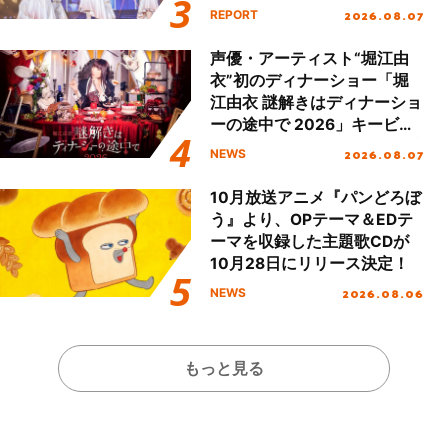
Party Stage／埼玉公演＞”
2026.08.07
REPORT
Day.1レポート！
声優・アーティスト“堀江由
衣”初のディナーショー「堀
江由衣 謎解きはディナーショ
ーの途中で 2026」キービジ
ュアル＆グッズラインナップ
2026.08.07
NEWS
が公開！
10月放送アニメ『パンどろぼ
う』より、OPテーマ＆EDテ
ーマを収録した主題歌CDが
10月28日にリリース決定！
2026.08.06
NEWS
もっと見る