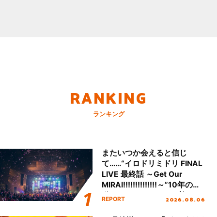
RANKING
ランキング
またいつか会えると信じ
て……“イロドリミドリ FINAL
LIVE 最終話 ～Get Our
MIRAI!!!!!!!!!!!!!!～”10年の活
動を経てファイナルを迎える
2026.08.06
REPORT
本公演をレポート