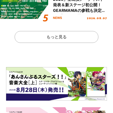
発表＆新ステージ初公開！
GEARMANIAの参戦も決定
し、初となる第3ステージの
2026.08.07
NEWS
全貌が明らかに！
もっと見る