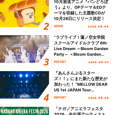
10月放送アニメ『パンどろぼ
う』より、OPテーマ＆EDテ
ーマを収録した主題歌CDが
10月28日にリリース決定！
2026.08.06
NEWS
“ラブライブ！蓮ノ空女学院
スクールアイドルクラブ 6th
Live Dream ～Bloom Garden
Party～ ＜Bloom Garden
Party Stage／埼玉公演＞”
2026.08.07
REPORT
Day.1レポート！
『あんさんぶるスター
ズ！！』にまた新たな歴史が
加わった！ “MELLOW DEAR
US 1st JAPAN Tour
Final「NICE to meet YOU
2026.08.03
REPORT
!!」Dear 横浜BUNTAI”をレポ
ート!!
「ナガノアニエラフェスタ
2026」全出演アーティスト