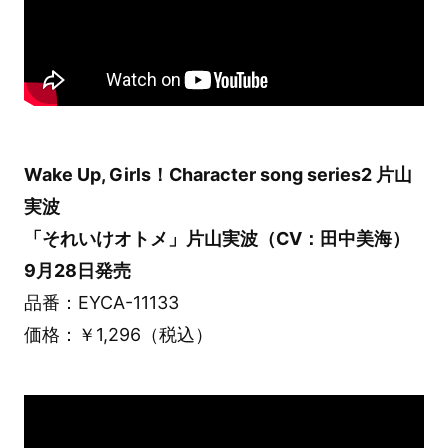
Wake Up, Girls！Character song series2 片山
実波
「それいけオトメ」片山実波（CV：田中美海）
9月28日発売
品番：EYCA-11133
価格：￥1,296（税込）