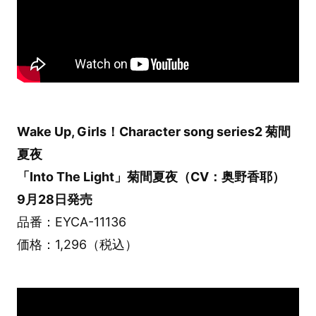
Wake Up, Girls！Character song series2 菊間
夏夜
「Into The Light」菊間夏夜（CV：奥野香耶）
9月28日発売
品番：EYCA-11136
価格：1,296（税込）