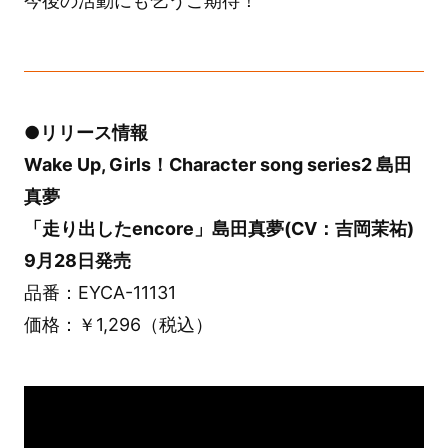
今後の活動にも乞うご期待！
●リリース情報
Wake Up, Girls！Character song series2 島田
真夢
「走り出したencore」島田真夢(CV：吉岡茉祐)
9月28日発売
品番：EYCA-11131
価格：￥1,296（税込）