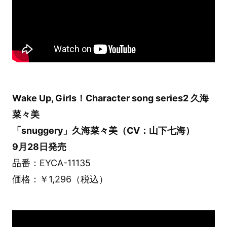
Wake Up, Girls！Character song series2 久海
菜々美
「snuggery」久海菜々美（CV：山下七海）
9月28日発売
品番：EYCA-11135
価格：￥1,296（税込）