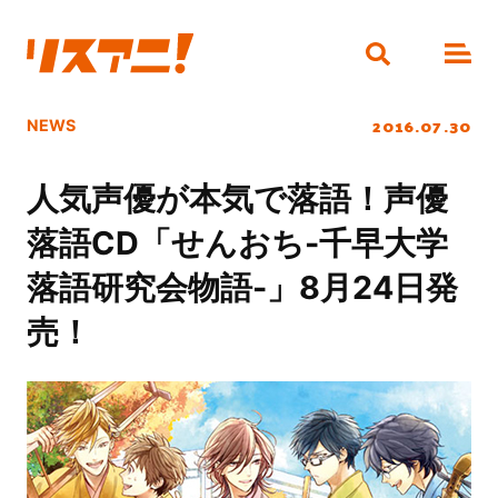
2016.07.30
NEWS
人気声優が本気で落語！声優
落語CD「せんおち-千早大学
落語研究会物語-」8月24日発
売！