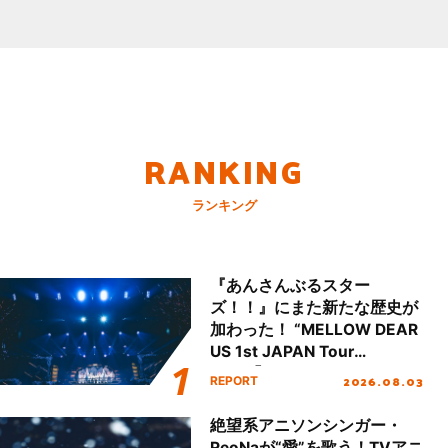
RANKING
ランキング
『あんさんぶるスター
ズ！！』にまた新たな歴史が
加わった！ “MELLOW DEAR
US 1st JAPAN Tour
Final「NICE to meet YOU
2026.08.03
REPORT
!!」Dear 横浜BUNTAI”をレポ
ート!!
絶望系アニソンシンガー・
ReoNaが“愛”を歌う！TVアニ