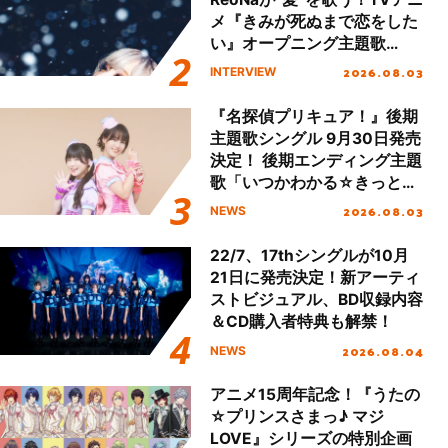
メ『きみが死ぬまで恋をした
い』オープニング主題歌
「Amore」インタビュー
2026.08.03
INTERVIEW
『名探偵プリキュア！』後期
主題歌シングル 9月30日発売
決定！ 後期エンディング主題
歌「いつかわかる☆きっとあ
える」TVサイズ先行配信開
2026.08.03
NEWS
始！
22/7、17thシングルが10月
21日に発売決定！新アーティ
ストビジュアル、BD収録内容
＆CD購入者特典も解禁！
2026.08.04
NEWS
アニメ15周年記念！『うたの
☆プリンスさまっ♪ マジ
LOVE』シリーズの特別企画