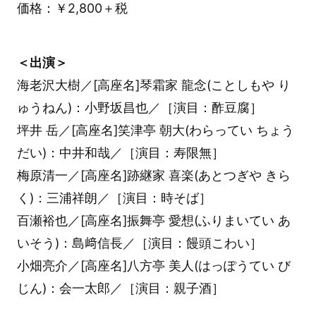
価格：￥2,800＋税
＜出演＞
海老沢大樹／[高座名]琴霜家 龍念(ことしもや り
ゅうねん)：小野坂昌也／［演目：酢豆腐］
坪井 岳／[高座名]笑津亭 朝大(わらってい ちょう
だい)：中井和哉／［演目：寿限無］
梅原清一／[高座名]跡継家 喜楽(あとつぎや きら
く)：三浦祥朗／［演目：時そば］
百瀬裕也／[高座名]振舞亭 愛想(ふりまいてい あ
いそう)：島﨑信長／［演目：饅頭こわい］
小畑亮介／[高座名]八方亭 美人(はっぽうてい び
じん)：会一太郎／［演目：親子酒］