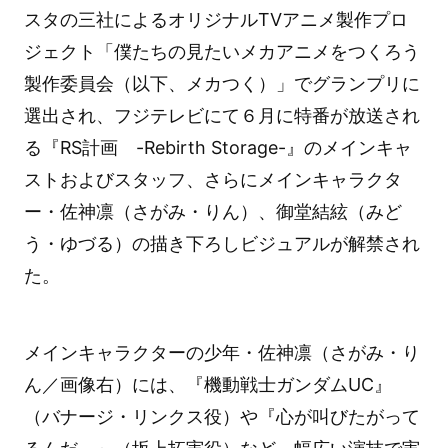
スタの三社によるオリジナルTVアニメ製作プロ
ジェクト「僕たちの見たいメカアニメをつくろう
製作委員会（以下、メカつく）」でグランプリに
選出され、フジテレビにて６月に特番が放送され
る『RS計画 -Rebirth Storage-』のメインキャ
ストおよびスタッフ、さらにメインキャラクタ
ー・佐神凛（さがみ・りん）、御堂結絃（みど
う・ゆづる）の描き下ろしビジュアルが解禁され
た。
メインキャラクターの少年・佐神凛（さがみ・り
ん／画像右）には、『機動戦士ガンダムUC』
（バナージ・リンクス役）や『心が叫びたがって