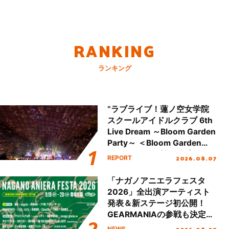
RANKING
ランキング
“ラブライブ！蓮ノ空女学院
スクールアイドルクラブ 6th
Live Dream ～Bloom Garden
Party～ ＜Bloom Garden
Party Stage／埼玉公演＞”
2026.08.07
REPORT
Day.2レポート！
「ナガノアニエラフェスタ
2026」全出演アーティスト
発表＆新ステージ初公開！
GEARMANIAの参戦も決定
し、初となる第3ステージの
NEWS