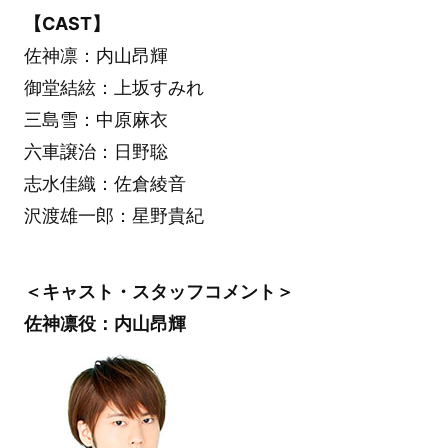
【CAST】
佐神凛：内山昂輝
御堂結絃：上坂すみれ
三島雪：中原麻衣
六車譲治：日野聡
志水佳織：佐倉綾音
沢渡雄一郎：星野貴紀
＜キャスト・スタッフコメント＞
佐神凛役：内山昂輝