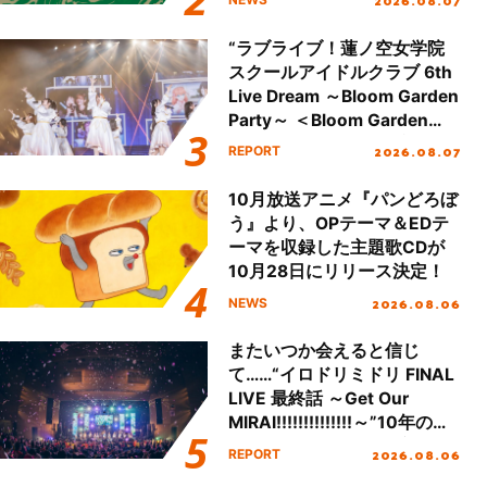
2026.08.07
全貌が明らかに！
“ラブライブ！蓮ノ空女学院
スクールアイドルクラブ 6th
Live Dream ～Bloom Garden
Party～ ＜Bloom Garden
Party Stage／埼玉公演＞”
2026.08.07
REPORT
Day.1レポート！
10月放送アニメ『パンどろぼ
う』より、OPテーマ＆EDテ
ーマを収録した主題歌CDが
10月28日にリリース決定！
2026.08.06
NEWS
またいつか会えると信じ
て……“イロドリミドリ FINAL
LIVE 最終話 ～Get Our
MIRAI!!!!!!!!!!!!!!～”10年の活
動を経てファイナルを迎える
2026.08.06
REPORT
本公演をレポート