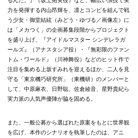
るんだ。』（坂上拓実役）など、幅広い演技で実
力を発揮する内山昂輝を、凛とコンビを組んで戦
う少女・御堂結絃（みどう・ゆづる／画像左）に
は「メカつく」の企画募集段階からプロジェクト
を盛り上げ、『アイドルマスター シンデレラガ
ールズ』（アナスタシア役）・『無彩限のファン
トム・ワールド』（川神舞役）などのヒット作で
注目を集める上坂すみれを迎えるほか、二人を見
守る「東京機巧研究所」（東機研）のメンバーと
して、中原麻衣、日野聡、佐倉綾音、星野貴紀ら
実力派の人気声優陣が脇を固める。
また、一般公募から選ばれた原案をもとに世界観
を広げ、本作のシナリオを執筆したのは、アニ