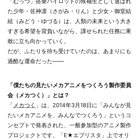
「むっつ」搭乗パイロットの候補生として選ばれ
た少年・佐神凛（さがみ・りん）と少女・御堂結
絃（みどう・ゆづる）は、人類の未来という大き
すぎる希望を背負いながら、課せられた任務に果
敢に立ち向かっていく。
だが、ふたりを待ち受けていたのは、あまりにも
過酷な運命だった――
「僕たちの見たいメカアニメをつくろう製作委員
会（メカつく）」とは？
「
メカつく
」は、2014年3月18日に「みんなが見
たいメカアニメを、みんなでつくろう」というコ
ンセプトで発表された、一般参加型のアニメ製作
プロジェクトです。「E★エブリスタ」上でオリ