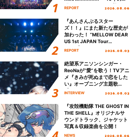
動を経てファイナルを迎える
2026.08.06
REPORT
本公演をレポート
『あんさんぶるスター
ズ！！』にまた新たな歴史が
加わった！ “MELLOW DEAR
US 1st JAPAN Tour
Final「NICE to meet YOU
2026.08.03
REPORT
!!」Dear 横浜BUNTAI”をレポ
ート!!
絶望系アニソンシンガー・
ReoNaが“愛”を歌う！TVアニ
メ『きみが死ぬまで恋をした
い』オープニング主題歌
「Amore」インタビュー
2026.08.03
INTERVIEW
『攻殻機動隊 THE GHOST IN
THE SHELL』オリジナルサ
ウンドトラック、ジャケット
写真＆収録楽曲を公開！
2026.08.06
NEWS