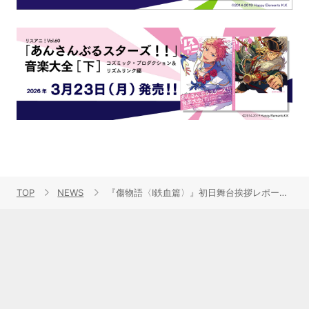
TOP
NEWS
『傷物語〈Ⅰ鉄血篇〉』初日舞台挨拶レポート到着！さらに第2部ティザービジュアル＆2週目入場者プレゼント解禁！