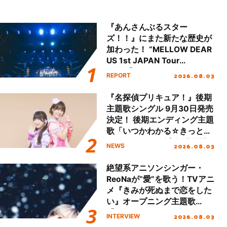
『あんさんぶるスター
ズ！！』にまた新たな歴史が
加わった！ “MELLOW DEAR
US 1st JAPAN Tour
Final「NICE to meet YOU
2026.08.03
REPORT
!!」Dear 横浜BUNTAI”をレポ
ート!!
『名探偵プリキュア！』後期
主題歌シングル 9月30日発売
決定！ 後期エンディング主題
歌「いつかわかる☆きっとあ
える」TVサイズ先行配信開
2026.08.03
NEWS
始！
絶望系アニソンシンガー・
ReoNaが“愛”を歌う！TVアニ
メ『きみが死ぬまで恋をした
い』オープニング主題歌
「Amore」インタビュー
2026.08.03
INTERVIEW