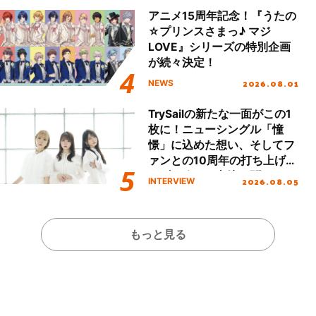
アニメ15周年記念！『うたの
☆プリンスさまっ♪ マジ
LOVE』シリーズの特別企画
が続々決定！
2026.08.01
NEWS
TrySailの新たな一面がこの1
枚に！ニューシングル「憧
憬」に込めた想い、そしてフ
ァンとの10周年の打ち上げラ
イブを終えた心境を聞いた。
2026.08.05
INTERVIEW
もっと見る