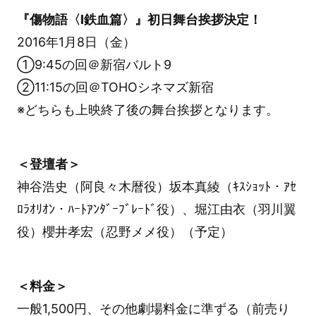
『傷物語〈Ⅰ鉄血篇〉』初日舞台挨拶決定！
2016年1月8日（金）
①9:45の回＠新宿バルト9
②11:15の回＠TOHOシネマズ新宿
※どちらも上映終了後の舞台挨拶となります。
＜登壇者＞
神谷浩史（阿良々木暦役）坂本真綾（ｷｽｼｮｯﾄ・ｱｾ
ﾛﾗｵﾘｵﾝ・ﾊｰﾄｱﾝﾀﾞｰﾌﾞﾚｰﾄﾞ役）、堀江由衣（羽川翼
役）櫻井孝宏（忍野メメ役）（予定）
＜料金＞
一般1,500円、その他劇場料金に準ずる（前売り