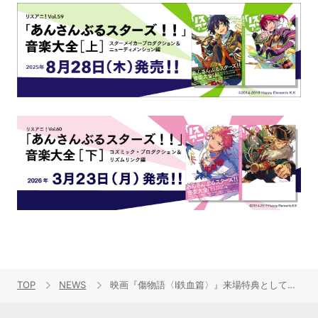
TOP
NEWS
映画『傷物語〈Ⅰ鉄血篇〉』来場特典として、原作者・西尾維新が４週連続で新作小説「混(マゼ)物語(モノガタリ)」を寄稿決定！！