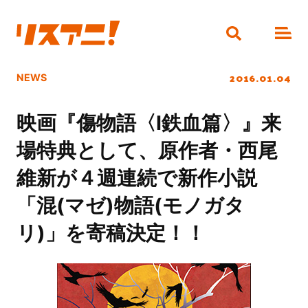
2016.01.04
NEWS
映画『傷物語〈Ⅰ鉄血篇〉』来
場特典として、原作者・西尾
維新が４週連続で新作小説
「混(マゼ)物語(モノガタ
リ)」を寄稿決定！！