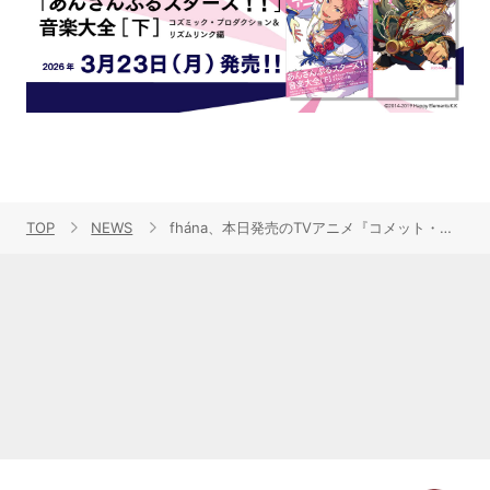
TOP
NEWS
fhána、本日発売のTVアニメ『コメット・ルシファー』オープニング主題歌「コメットルシファー ～The Seed and the Sower～」のミュージックビデオを公開＆リリースイベント開催決定！