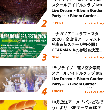
スクールアイドルクラブ 6th
Live Dream ～Bloom Garden
Party～ ＜Bloom Garden
Party Stage／埼玉公演＞”
2026.08.07
REPORT
Day.2レポート！
「ナガノアニエラフェスタ
2026」全出演アーティスト
発表＆新ステージ初公開！
GEARMANIAの参戦も決定
し、初となる第3ステージの
2026.08.07
NEWS
全貌が明らかに！
“ラブライブ！蓮ノ空女学院
スクールアイドルクラブ 6th
Live Dream ～Bloom Garden
Party～ ＜Bloom Garden
Party Stage／埼玉公演＞”
2026.08.07
REPORT
Day.1レポート！
10月放送アニメ『パンどろぼ
う』より、OPテーマ＆EDテ