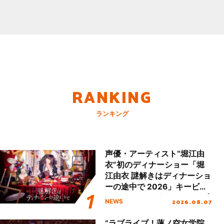
RANKING
ランキング
声優・アーティスト“堀江由
衣”初のディナーショー「堀
江由衣 謎解きはディナーショ
ーの途中で 2026」キービジ
ュアル＆グッズラインナップ
2026.08.07
NEWS
が公開！
“ラブライブ！蓮ノ空女学院