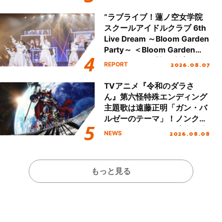
全貌が明らかに！
“ラブライブ！蓮ノ空女学院
スクールアイドルクラブ 6th
Live Dream ～Bloom Garden
Party～ ＜Bloom Garden
Party Stage／埼玉公演＞”
2026.08.07
REPORT
Day.1レポート！
TVアニメ『令和のダラさ
ん』第六怪特殊エンディング
主題歌は遠藤正明「ガン・バ
ルゼーのテーマ」！ノンクレ
ジットエンディング映像も公
2026.08.08
NEWS
開！
もっと見る