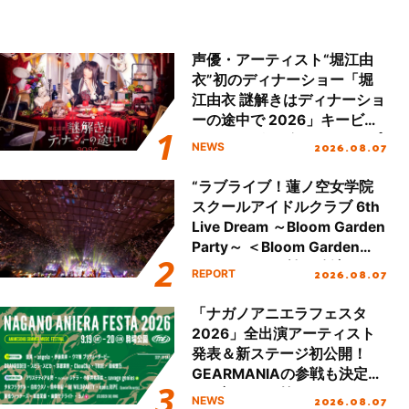
声優・アーティスト“堀江由
衣”初のディナーショー「堀
江由衣 謎解きはディナーショ
ーの途中で 2026」キービジ
ュアル＆グッズラインナップ
2026.08.07
NEWS
が公開！
“ラブライブ！蓮ノ空女学院
スクールアイドルクラブ 6th
Live Dream ～Bloom Garden
Party～ ＜Bloom Garden
Party Stage／埼玉公演＞”
2026.08.07
REPORT
Day.2レポート！
「ナガノアニエラフェスタ
2026」全出演アーティスト
発表＆新ステージ初公開！
GEARMANIAの参戦も決定
し、初となる第3ステージの
2026.08.07
NEWS