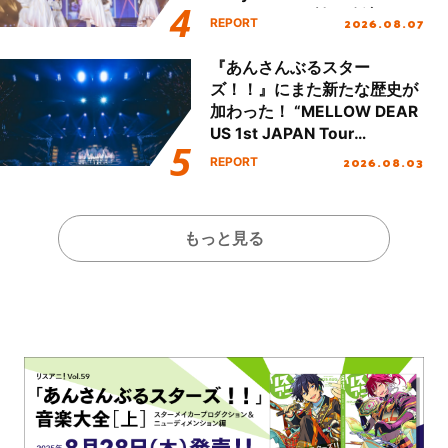
Party Stage／埼玉公演＞”
2026.08.07
REPORT
Day.1レポート！
『あんさんぶるスター
ズ！！』にまた新たな歴史が
加わった！ “MELLOW DEAR
US 1st JAPAN Tour
Final「NICE to meet YOU
2026.08.03
REPORT
!!」Dear 横浜BUNTAI”をレポ
ート!!
もっと見る