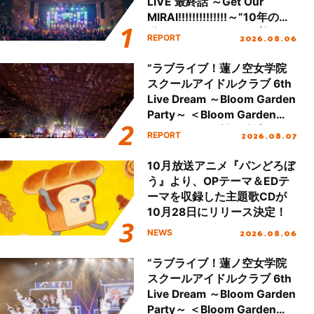
LIVE 最終話 ～Get Our
MIRAI!!!!!!!!!!!!!!～”10年の活
動を経てファイナルを迎える
2026.08.06
REPORT
本公演をレポート
“ラブライブ！蓮ノ空女学院
スクールアイドルクラブ 6th
Live Dream ～Bloom Garden
Party～ ＜Bloom Garden
Party Stage／埼玉公演＞”
2026.08.07
REPORT
Day.2レポート！
10月放送アニメ『パンどろぼ
う』より、OPテーマ＆EDテ
ーマを収録した主題歌CDが
10月28日にリリース決定！
2026.08.06
NEWS
“ラブライブ！蓮ノ空女学院
スクールアイドルクラブ 6th
Live Dream ～Bloom Garden
Party～ ＜Bloom Garden