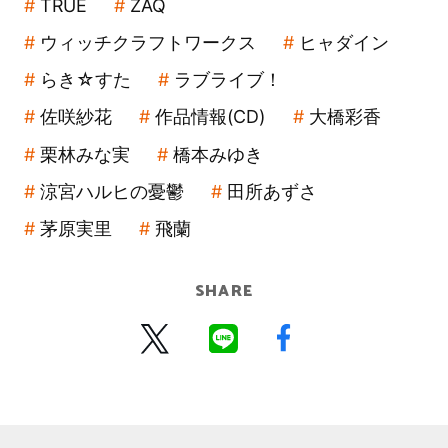
TRUE
ZAQ
ウィッチクラフトワークス
ヒャダイン
らき☆すた
ラブライブ！
佐咲紗花
作品情報(CD)
大橋彩香
栗林みな実
橋本みゆき
涼宮ハルヒの憂鬱
田所あずさ
茅原実里
飛蘭
SHARE