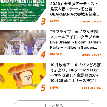
2026」全出演アーティスト
発表＆新ステージ初公開！
GEARMANIAの参戦も決定
し、初となる第3ステージの
2026.08.07
NEWS
全貌が明らかに！
“ラブライブ！蓮ノ空女学院
スクールアイドルクラブ 6th
Live Dream ～Bloom Garden
Party～ ＜Bloom Garden
Party Stage／埼玉公演＞”
2026.08.07
REPORT
Day.1レポート！
10月放送アニメ『パンどろぼ
う』より、OPテーマ＆EDテ
ーマを収録した主題歌CDが
10月28日にリリース決定！
2026.08.06
NEWS
もっと見る