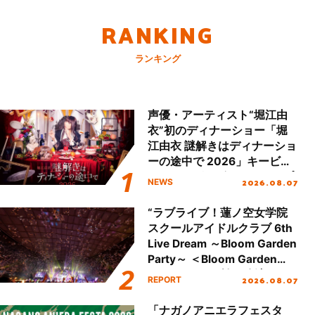
RANKING
ランキング
声優・アーティスト“堀江由
衣”初のディナーショー「堀
江由衣 謎解きはディナーショ
ーの途中で 2026」キービジ
ュアル＆グッズラインナップ
2026.08.07
NEWS
が公開！
“ラブライブ！蓮ノ空女学院
スクールアイドルクラブ 6th
Live Dream ～Bloom Garden
Party～ ＜Bloom Garden
Party Stage／埼玉公演＞”
2026.08.07
REPORT
Day.2レポート！
「ナガノアニエラフェスタ