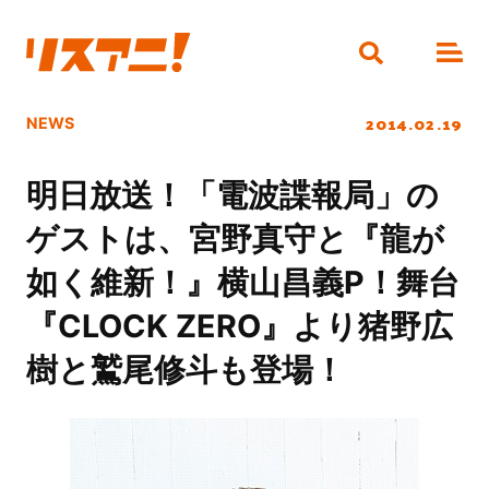
2014.02.19
NEWS
明日放送！「電波諜報局」の
ゲストは、宮野真守と『龍が
如く維新！』横山昌義P！舞台
『CLOCK ZERO』より猪野広
樹と鷲尾修斗も登場！