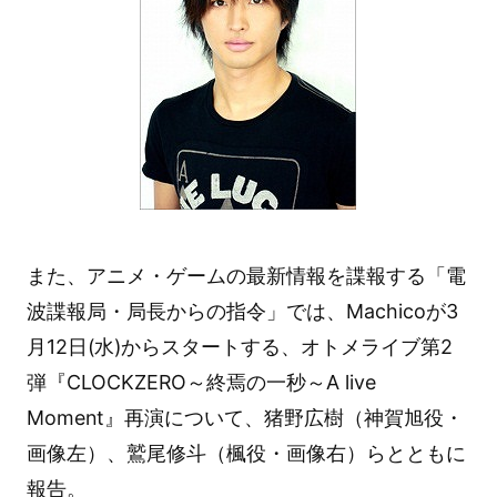
また、アニメ・ゲームの最新情報を諜報する「電
波諜報局・局長からの指令」では、Machicoが3
月12日(水)からスタートする、オトメライブ第2
弾『CLOCKZERO～終焉の一秒～A live
Moment』再演について、猪野広樹（神賀旭役・
画像左）、鷲尾修斗（楓役・画像右）らとともに
報告。