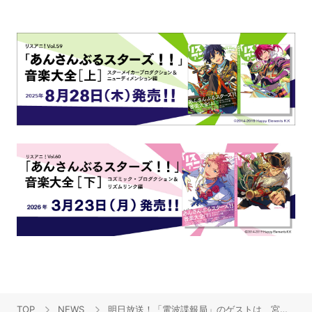
TOP
NEWS
明日放送！「電波諜報局」のゲストは、宮野真守と『龍が如く維新！』横山昌義P！舞台『CLOCK ZERO』より猪野広樹と鷲尾修斗も登場！