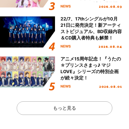
える」TVサイズ先行配信開
2026.08.03
NEWS
始！
22/7、17thシングルが10月
21日に発売決定！新アーティ
ストビジュアル、BD収録内容
＆CD購入者特典も解禁！
2026.08.04
NEWS
アニメ15周年記念！『うたの
☆プリンスさまっ♪ マジ
LOVE』シリーズの特別企画
が続々決定！
2026.08.01
NEWS
もっと見る