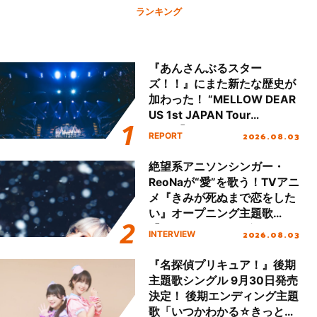
ランキング
『あんさんぶるスター
ズ！！』にまた新たな歴史が
加わった！ “MELLOW DEAR
US 1st JAPAN Tour
Final「NICE to meet YOU
2026.08.03
REPORT
!!」Dear 横浜BUNTAI”をレポ
ート!!
絶望系アニソンシンガー・
ReoNaが“愛”を歌う！TVアニ
メ『きみが死ぬまで恋をした
い』オープニング主題歌
「Amore」インタビュー
2026.08.03
INTERVIEW
『名探偵プリキュア！』後期
主題歌シングル 9月30日発売
決定！ 後期エンディング主題
歌「いつかわかる☆きっとあ