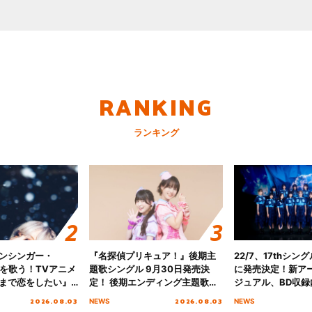
RANKING
ランキング
ンシンガー・
『名探偵プリキュア！』後期主
22/7、17thシン
愛”を歌う！TVアニメ
題歌シングル 9月30日発売決
に発売決定！新ア
まで恋をしたい』
定！ 後期エンディング主題歌
ジュアル、BD収録
主題歌「Amore」
「いつかわかる☆きっとあえ
入者特典も解禁！
2026.08.03
2026.08.03
NEWS
NEWS
る」TVサイズ先行配信開始！