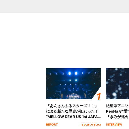
『あんさんぶるスターズ！！』
絶望系アニソ
にまた新たな歴史が加わった！
ReoNaが“
“MELLOW DEAR US 1st JAPAN
『きみが死ぬ
Tour Final「NICE to meet YOU
オープニング
2026.08.03
REPORT
INTERVIEW
!!」Dear 横浜BUNTAI”をレポー
インタビュー