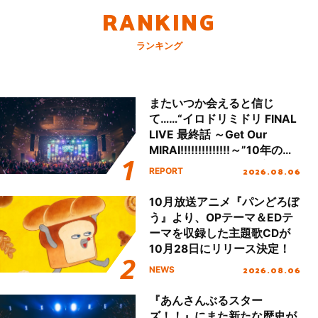
RANKING
ランキング
またいつか会えると信じ
て……“イロドリミドリ FINAL
LIVE 最終話 ～Get Our
MIRAI!!!!!!!!!!!!!!～”10年の活
動を経てファイナルを迎える
2026.08.06
REPORT
本公演をレポート
10月放送アニメ『パンどろぼ
う』より、OPテーマ＆EDテ
ーマを収録した主題歌CDが
10月28日にリリース決定！
2026.08.06
NEWS
『あんさんぶるスター
ズ！！』にまた新たな歴史が