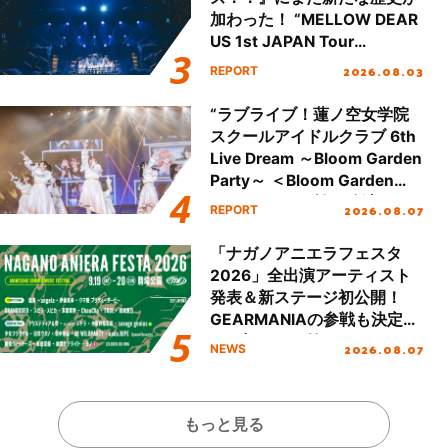
加わった！ “MELLOW DEAR
US 1st JAPAN Tour
Final「NICE to meet YOU
2026.08.03
REPORT
!!」Dear 横浜BUNTAI”をレポ
ート!!
“ラブライブ！蓮ノ空女学院
スクールアイドルクラブ 6th
Live Dream ～Bloom Garden
Party～ ＜Bloom Garden
Party Stage／埼玉公演＞”
2026.08.07
REPORT
Day.1レポート！
「ナガノアニエラフェスタ
2026」全出演アーティスト
発表＆新ステージ初公開！
GEARMANIAの参戦も決定
し、初となる第3ステージの
2026.08.07
NEWS
全貌が明らかに！
もっと見る