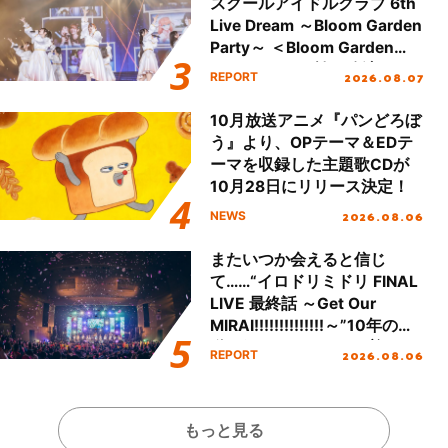
スクールアイドルクラブ 6th
Live Dream ～Bloom Garden
Party～ ＜Bloom Garden
Party Stage／埼玉公演＞”
2026.08.07
REPORT
Day.1レポート！
10月放送アニメ『パンどろぼ
う』より、OPテーマ＆EDテ
ーマを収録した主題歌CDが
10月28日にリリース決定！
2026.08.06
NEWS
またいつか会えると信じ
て……“イロドリミドリ FINAL
LIVE 最終話 ～Get Our
MIRAI!!!!!!!!!!!!!!～”10年の活
動を経てファイナルを迎える
2026.08.06
REPORT
本公演をレポート
もっと見る