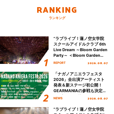
RANKING
ランキング
“ラブライブ！蓮ノ空女学院
スクールアイドルクラブ 6th
Live Dream ～Bloom Garden
Party～ ＜Bloom Garden
Party Stage／埼玉公演＞”
2026.08.07
REPORT
Day.2レポート！
「ナガノアニエラフェスタ
2026」全出演アーティスト
発表＆新ステージ初公開！
GEARMANIAの参戦も決定
し、初となる第3ステージの
2026.08.07
NEWS
全貌が明らかに！
“ラブライブ！蓮ノ空女学院