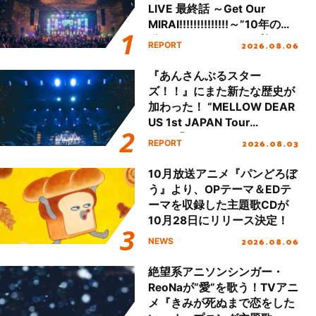
LIVE 最終話 ～Get Our
MIRAI!!!!!!!!!!!!!!～”10年の活
動を経てファイナルを迎える
2026.08.06
REPORT
本公演をレポート
『あんさんぶるスター
ズ！！』にまた新たな歴史が
加わった！ “MELLOW DEAR
US 1st JAPAN Tour
Final「NICE to meet YOU
2026.08.03
REPORT
!!」Dear 横浜BUNTAI”をレポ
ート!!
10月放送アニメ『パンどろぼ
う』より、OPテーマ＆EDテ
ーマを収録した主題歌CDが
10月28日にリリース決定！
2026.08.06
NEWS
絶望系アニソンシンガー・
ReoNaが“愛”を歌う！TVアニ
メ『きみが死ぬまで恋をした