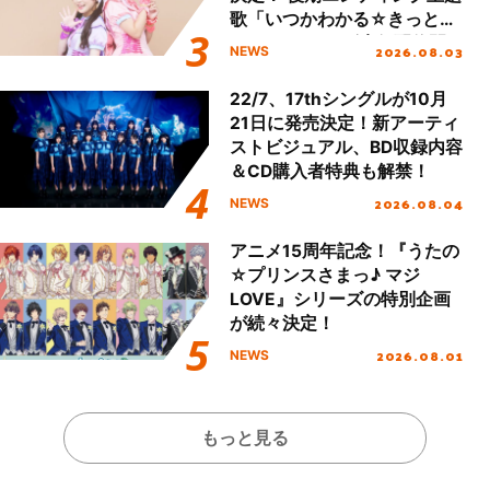
歌「いつかわかる☆きっとあ
える」TVサイズ先行配信開
2026.08.03
NEWS
始！
22/7、17thシングルが10月
21日に発売決定！新アーティ
ストビジュアル、BD収録内容
＆CD購入者特典も解禁！
2026.08.04
NEWS
アニメ15周年記念！『うたの
☆プリンスさまっ♪ マジ
LOVE』シリーズの特別企画
が続々決定！
2026.08.01
NEWS
もっと見る