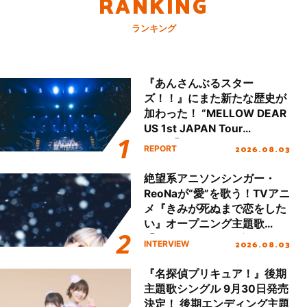
RANKING
ランキング
『あんさんぶるスター
ズ！！』にまた新たな歴史が
加わった！ “MELLOW DEAR
US 1st JAPAN Tour
Final「NICE to meet YOU
2026.08.03
REPORT
!!」Dear 横浜BUNTAI”をレポ
ート!!
絶望系アニソンシンガー・
ReoNaが“愛”を歌う！TVアニ
メ『きみが死ぬまで恋をした
い』オープニング主題歌
「Amore」インタビュー
2026.08.03
INTERVIEW
『名探偵プリキュア！』後期
主題歌シングル 9月30日発売
決定！ 後期エンディング主題