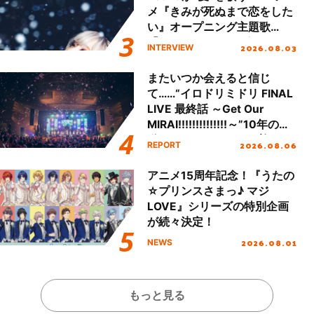
メ『きみが死ぬまで恋をした
い』オープニング主題歌
「Amore」インタビュー
2026.08.03
INTERVIEW
またいつか会えると信じ
て……“イロドリミドリ FINAL
LIVE 最終話 ～Get Our
MIRAI!!!!!!!!!!!!!!～”10年の活
動を経てファイナルを迎える
2026.08.06
REPORT
本公演をレポート
アニメ15周年記念！『うたの
☆プリンスさまっ♪ マジ
LOVE』シリーズの特別企画
が続々決定！
2026.08.01
NEWS
もっと見る