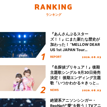
RANKING
ランキング
『あんさんぶるスター
ズ！！』にまた新たな歴史が
加わった！ “MELLOW DEAR
US 1st JAPAN Tour
Final「NICE to meet YOU
2026.08.03
REPORT
!!」Dear 横浜BUNTAI”をレポ
ート!!
『名探偵プリキュア！』後期
主題歌シングル 9月30日発売
決定！ 後期エンディング主題
歌「いつかわかる☆きっとあ
える」TVサイズ先行配信開
2026.08.03
NEWS
始！
絶望系アニソンシンガー・
ReoNaが“愛”を歌う！TVアニ