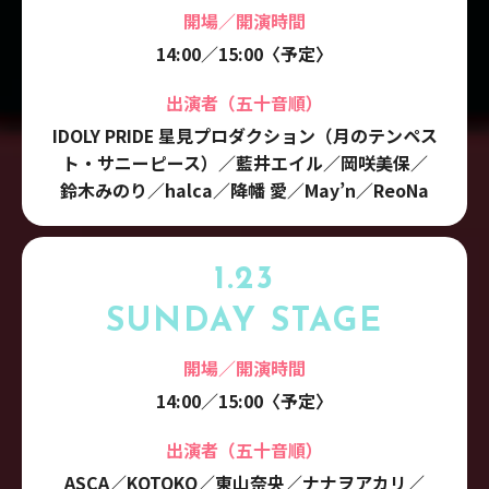
開場／開演時間
14:00／15:00〈予定〉
出演者（五十音順）
IDOLY PRIDE 星見プロダクション（月のテンペス
ト・サニーピース）／
藍井エイル
／
岡咲美保
／
鈴木みのり
／
halca
／
降幡 愛
／
May’n
／
ReoNa
1.23
SUNDAY STAGE
開場／開演時間
14:00／15:00〈予定〉
出演者（五十音順）
ASCA／
KOTOKO
／
東山奈央
／
ナナヲアカリ
／