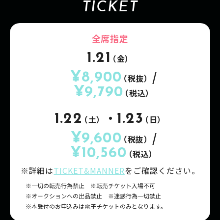
TICKET
全席指定
1.21
（金）
/
¥8,900
（税抜）
¥9,790
（税込）
・
1.22
1.23
（土）
（日）
/
¥9,600
（税抜）
¥10,560
（税込）
※詳細は
TICKET&MANNER
をご確認ください。
一切の転売行為禁止
転売チケット入場不可
オークションへの出品禁止
迷惑行為一切禁止
本受付のお申込みは電子チケットのみとなります。