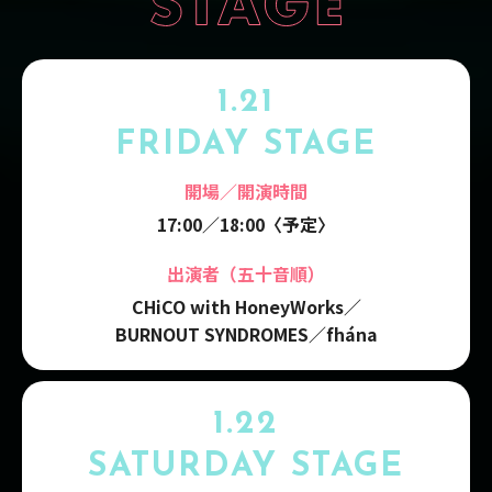
1.21
FRIDAY STAGE
開場／開演時間
17:00／18:00〈予定〉
出演者（五十音順）
CHiCO with HoneyWorks／
BURNOUT SYNDROMES
／
fhána
1.22
SATURDAY STAGE