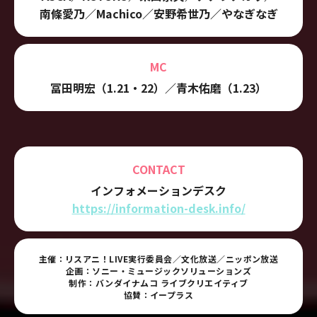
南條愛乃
／
Machico
／
安野希世乃
／
やなぎなぎ
MC
冨⽥明宏（1.21・22）／
⻘⽊佑磨（1.23）
CONTACT
インフォメーションデスク
https://information-desk.info/
主催：リスアニ！LIVE実行委員会／文化放送／ニッポン放送
企画：ソニー・ミュージックソリューションズ
制作：バンダイナムコ ライブクリエイティブ
協賛：イープラス