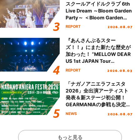
スクールアイドルクラブ 6th
Live Dream ～Bloom Garden
Party～ ＜Bloom Garden
Party Stage／埼玉公演＞”
2026.08.07
REPORT
Day.1レポート！
『あんさんぶるスター
ズ！！』にまた新たな歴史が
加わった！ “MELLOW DEAR
US 1st JAPAN Tour
Final「NICE to meet YOU
2026.08.03
REPORT
!!」Dear 横浜BUNTAI”をレポ
ート!!
「ナガノアニエラフェスタ
2026」全出演アーティスト
発表＆新ステージ初公開！
GEARMANIAの参戦も決定
し、初となる第3ステージの
2026.08.07
NEWS
全貌が明らかに！
もっと見る