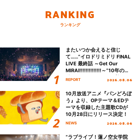
RANKING
ランキング
またいつか会えると信じ
て……“イロドリミドリ FINAL
LIVE 最終話 ～Get Our
MIRAI!!!!!!!!!!!!!!～”10年の活
動を経てファイナルを迎える
2026.08.06
REPORT
本公演をレポート
10月放送アニメ『パンどろぼ
う』より、OPテーマ＆EDテ
ーマを収録した主題歌CDが
10月28日にリリース決定！
2026.08.06
NEWS
“ラブライブ！蓮ノ空女学院