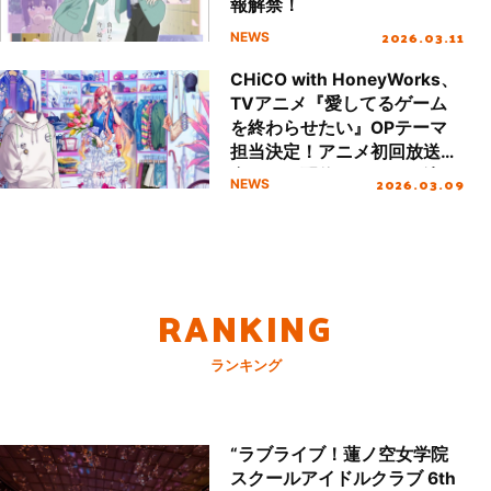
報解禁！
2026.03.11
NEWS
CHiCO with HoneyWorks、
TVアニメ『愛してるゲーム
を終わらせたい』OPテーマ
担当決定！アニメ初回放送に
合わせて配信リリースも決
2026.03.09
NEWS
定！
RANKING
ランキング
“ラブライブ！蓮ノ空女学院
スクールアイドルクラブ 6th