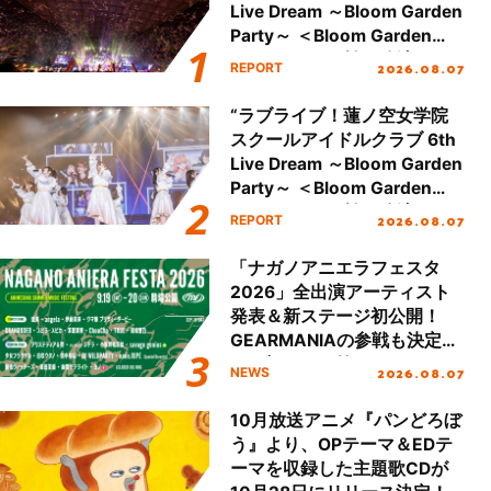
Live Dream ～Bloom Garden
Party～ ＜Bloom Garden
Party Stage／埼玉公演＞”
2026.08.07
REPORT
Day.2レポート！
“ラブライブ！蓮ノ空女学院
スクールアイドルクラブ 6th
Live Dream ～Bloom Garden
Party～ ＜Bloom Garden
Party Stage／埼玉公演＞”
2026.08.07
REPORT
Day.1レポート！
「ナガノアニエラフェスタ
2026」全出演アーティスト
発表＆新ステージ初公開！
GEARMANIAの参戦も決定
し、初となる第3ステージの
2026.08.07
NEWS
全貌が明らかに！
10月放送アニメ『パンどろぼ
う』より、OPテーマ＆EDテ
ーマを収録した主題歌CDが