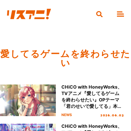
愛してるゲームを終わらせた
い
CHiCO with HoneyWorks、
TVアニメ『愛してるゲーム
を終わらせたい』OPテーマ
「君のせいで愛してる」本日
発売＆全曲配信スタート！
2026.06.03
NEWS
CHiCO with HoneyWorks、