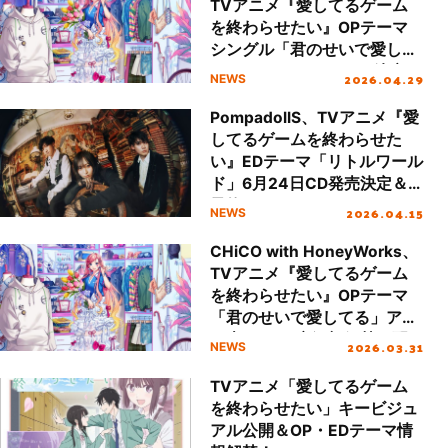
TVアニメ『愛してるゲーム
を終わらせたい』OPテーマ
シングル「君のせいで愛して
る」6月3日にリリース決定！
2026.04.29
NEWS
PompadollS、TVアニメ『愛
してるゲームを終わらせた
い』EDテーマ「リトルワール
ド」6月24日CD発売決定＆
予約スタート！
2026.04.15
NEWS
CHiCO with HoneyWorks、
TVアニメ『愛してるゲーム
を終わらせたい』OPテーマ
「君のせいで愛してる」アニ
メ本PVにて音源初解禁！配
2026.03.31
NEWS
信リリースも決定！
TVアニメ「愛してるゲーム
を終わらせたい」キービジュ
アル公開＆OP・EDテーマ情