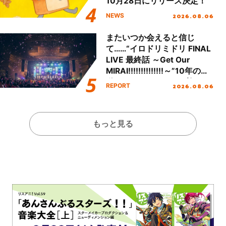
10月28日にリリース決定！
2026.08.06
NEWS
またいつか会えると信じ
て……“イロドリミドリ FINAL
LIVE 最終話 ～Get Our
MIRAI!!!!!!!!!!!!!!～”10年の活
動を経てファイナルを迎える
2026.08.06
REPORT
本公演をレポート
もっと見る