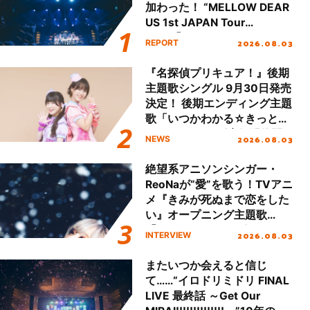
加わった！ “MELLOW DEAR
US 1st JAPAN Tour
Final「NICE to meet YOU
2026.08.03
REPORT
!!」Dear 横浜BUNTAI”をレポ
ート!!
『名探偵プリキュア！』後期
主題歌シングル 9月30日発売
決定！ 後期エンディング主題
歌「いつかわかる☆きっとあ
える」TVサイズ先行配信開
2026.08.03
NEWS
始！
絶望系アニソンシンガー・
ReoNaが“愛”を歌う！TVアニ
メ『きみが死ぬまで恋をした
い』オープニング主題歌
「Amore」インタビュー
2026.08.03
INTERVIEW
またいつか会えると信じ
て……“イロドリミドリ FINAL
LIVE 最終話 ～Get Our