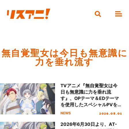
無自覚聖女は今日も無意識に
力を垂れ流す
TVアニメ『無自覚聖女は今
日も無意識に力を垂れ流
す』、OPテーマ＆EDテーマ
を使用したスペシャルPVを
公開！
2026.08.01
NEWS
2026年6月30日より、AT-