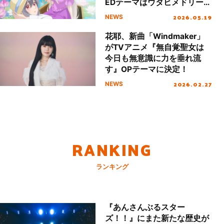
EDテーマはウタヒメドリーム
オールスターズ「アンノウン
2026.05.19
NEWS
ミー」に決定！
花耶、新曲「Windmaker」
がTVアニメ『無自覚聖女は
今日も無意識に力を垂れ流
す』OPテーマに決定！
2026.02.27
NEWS
RANKING
ランキング
『あんさんぶるスター
ズ！！』にまた新たな歴史が