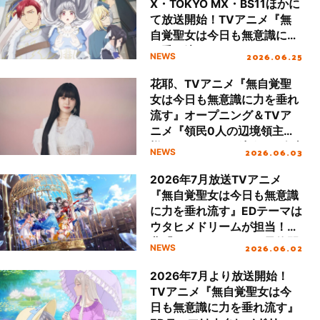
X・TOKYO MX・BS11ほかに
て放送開始！TVアニメ『無
自覚聖女は今日も無意識に力
を垂れ流す』OPテーマ＆ED
2026.06.25
NEWS
テーマを使用した第3弾PVを
公開！
花耶、TVアニメ『無自覚聖
女は今日も無意識に力を垂れ
流す』オープニング＆TVア
ニメ『領民0人の辺境領主
様』エンディング収録のダブ
2026.06.03
NEWS
ルタイアップCDが発売決
定！
2026年7月放送TVアニメ
『無自覚聖女は今日も無意識
に力を垂れ流す』EDテーマは
ウタヒメドリームが担当！新
曲「アンノウンミー」予約開
2026.06.02
NEWS
始＆店舗特典も公開！
2026年7月より放送開始！
TVアニメ『無自覚聖女は今
日も無意識に力を垂れ流す』