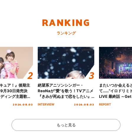
RANKING
ランキング
キュア！』後期主
絶望系アニソンシンガー・
またいつか会える
 9月30日発売決
ReoNaが“愛”を歌う！TVアニメ
て……“イロドリミドリ
ンディング主題歌
『きみが死ぬまで恋をしたい』
LIVE 最終話 ～Get 
る☆きっとあえ
オープニング主題歌「Amore」
MIRAI!!!!!!!!!!!
2026.08.03
2026.08.03
INTERVIEW
REPORT
ズ先行配信開始！
インタビュー
を経てファイナル
演をレポート
もっと見る