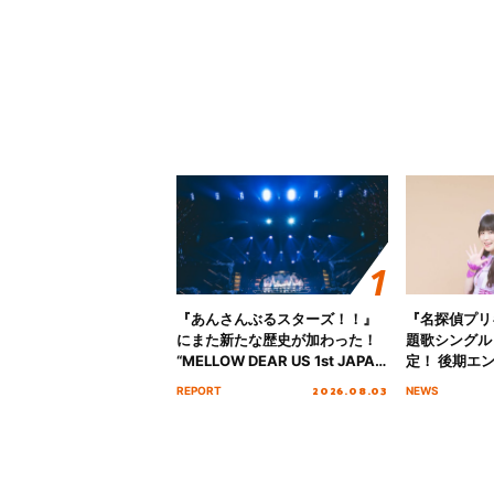
『あんさんぶるスターズ！！』
『名探偵プリ
にまた新たな歴史が加わった！
題歌シングル
“MELLOW DEAR US 1st JAPAN
定！ 後期エ
Tour Final「NICE to meet YOU
「いつかわか
2026.08.03
REPORT
NEWS
!!」Dear 横浜BUNTAI”をレポー
る」TVサイ
ト!!