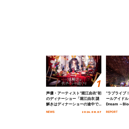
声優・アーティスト“堀江由衣”初
“ラブライブ
のディナーショー「堀江由衣 謎
ールアイドルクラ
解きはディナーショーの途中で
Dream ～Blo
2026」キービジュアル＆グッズ
～ ＜Bloom G
2026.08.07
NEWS
REPORT
ラインナップが公開！
Stage／埼玉
ート！