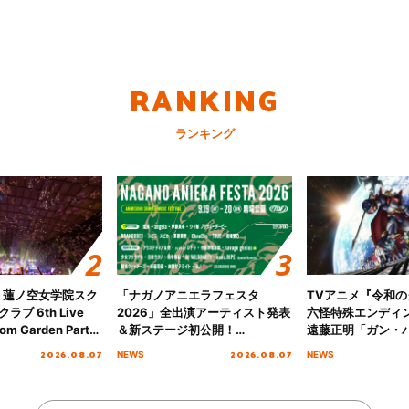
RANKING
ランキング
！蓮ノ空女学院スク
「ナガノアニエラフェスタ
TVアニメ『令和
ブ 6th Live
2026」全出演アーティスト発表
六怪特殊エンディ
om Garden Party
＆新ステージ初公開！
遠藤正明「ガン・
arden Party
GEARMANIAの参戦も決定し、
ーマ」！ノンクレ
2026.08.07
2026.08.07
NEWS
NEWS
公演＞” Day.2レポ
初となる第3ステージの全貌が明
ィング映像も公開
らかに！