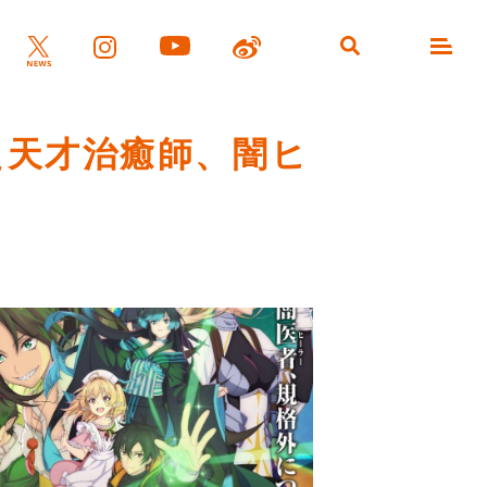
た天才治癒師、闇ヒ