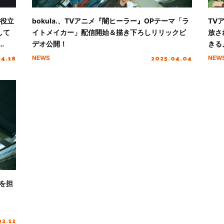
に役立
bokula.、TVアニメ『闇ヒーラー』OPテーマ「ラ
TV
して
イトメイカー」配信開始＆描き下ろしリリックビ
放さ
デオ公開！
きる
04.18
2025.04.04
NEWS
NEW
マを担
02.12