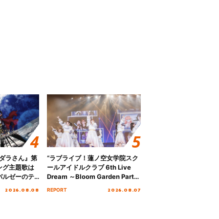
のダラさん』第
“ラブライブ！蓮ノ空女学院スク
ング主題歌は
ールアイドルクラブ 6th Live
バルゼーのテ
Dream ～Bloom Garden Party
ジットエンデ
～ ＜Bloom Garden Party
2026.08.08
2026.08.07
REPORT
！
Stage／埼玉公演＞” Day.1レポ
ート！