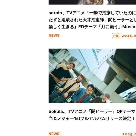
sorato、TVアニメ『一瞬で治療していたの
たずと追放された天才治癒師、闇ヒーラーと
楽しく生きる』EDテーマ「月に願う」Music
Video公開！
2025.
PR
NEWS
bokula.、TVアニメ『闇ヒーラー』OPテー
当＆メジャー1stフルアルバムリリース決定！
2025.
NEWS