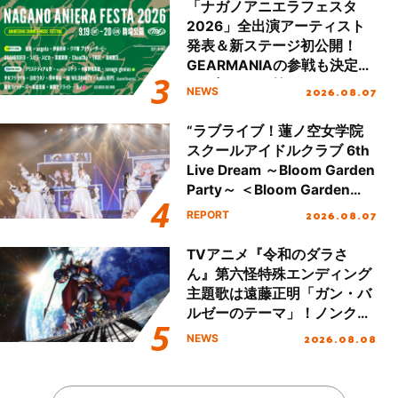
「ナガノアニエラフェスタ
2026」全出演アーティスト
発表＆新ステージ初公開！
GEARMANIAの参戦も決定
し、初となる第3ステージの
2026.08.07
NEWS
全貌が明らかに！
“ラブライブ！蓮ノ空女学院
スクールアイドルクラブ 6th
Live Dream ～Bloom Garden
Party～ ＜Bloom Garden
Party Stage／埼玉公演＞”
2026.08.07
REPORT
Day.1レポート！
TVアニメ『令和のダラさ
ん』第六怪特殊エンディング
主題歌は遠藤正明「ガン・バ
ルゼーのテーマ」！ノンクレ
ジットエンディング映像も公
2026.08.08
NEWS
開！