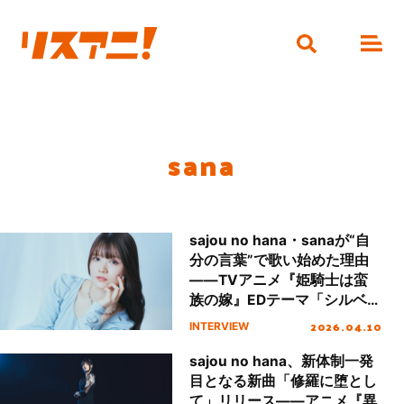
sana
sajou no hana・sanaが“自
分の言葉”で歌い始めた理由
――TVアニメ『姫騎士は蛮
族の嫁』EDテーマ「シルベキ
コト」が示す新しい世界への
2026.04.10
INTERVIEW
一歩
sajou no hana、新体制一発
目となる新曲「修羅に堕とし
て」リリース――アニメ『異