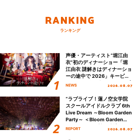
RANKING
ランキング
声優・アーティスト“堀江由
衣”初のディナーショー「堀
江由衣 謎解きはディナーショ
ーの途中で 2026」キービジ
ュアル＆グッズラインナップ
2026.08.07
NEWS
が公開！
“ラブライブ！蓮ノ空女学院
スクールアイドルクラブ 6th
Live Dream ～Bloom Garden
Party～ ＜Bloom Garden
Party Stage／埼玉公演＞”
2026.08.07
REPORT
Day.2レポート！