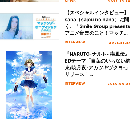
2022.12.19
NEWS
【スペシャルインタビュー】
sana（sajou no hana）に聞
く、「Smile Group presents
アニメ音楽のこと！マッチン
グ・オーディション 2021
2021.11.17
INTERVIEW
supported by リスアニ！」
について
『NARUTO-ナルト- 疾風伝』
EDテーマ「言葉のいらない約
束/暁月夜-アカツキヅクヨ-」
リリース！
sana/HoneyWorksインタビ
2015.05.27
INTERVIEW
ュー