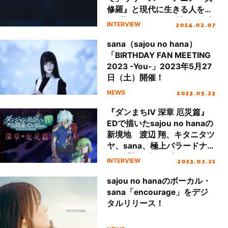
修羅』と現代に生きる人を繋
ぐ“満たされない気持ち”を叫
2024.02.07
INTERVIEW
ぶ本作へ込めた想いに迫る
sana（sajou no hana）
「BIRTHDAY FAN MEETING
2023 -You-」2023年5月27
日（土）開催！
2023.05.23
NEWS
『ダンまちⅣ 深章 厄災篇』
EDで描いたsajou no hanaの
新境地 渡辺 翔、キタニタツ
ヤ、sana、極上バラードナン
バー「切り傷」を語る
2023.02.21
INTERVIEW
sajou no hanaのボーカル・
sana「encourage」をデジ
タルリリース！