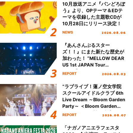
10月放送アニメ『パンどろぼ
う』より、OPテーマ＆EDテ
ーマを収録した主題歌CDが
10月28日にリリース決定！
2026.08.06
NEWS
『あんさんぶるスター
ズ！！』にまた新たな歴史が
加わった！ “MELLOW DEAR
US 1st JAPAN Tour
Final「NICE to meet YOU
2026.08.03
REPORT
!!」Dear 横浜BUNTAI”をレポ
ート!!
“ラブライブ！蓮ノ空女学院
スクールアイドルクラブ 6th
Live Dream ～Bloom Garden
Party～ ＜Bloom Garden
Party Stage／埼玉公演＞”
2026.08.07
REPORT
Day.1レポート！
「ナガノアニエラフェスタ