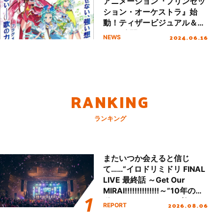
アニメーション『プリンセッ
ション・オーケストラ』始
動！ティザービジュアル＆
PVも公開！
2024.06.16
NEWS
RANKING
ランキング
またいつか会えると信じ
て……“イロドリミドリ FINAL
LIVE 最終話 ～Get Our
MIRAI!!!!!!!!!!!!!!～”10年の活
動を経てファイナルを迎える
2026.08.06
REPORT
本公演をレポート