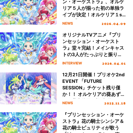
ン・オーケストラ』、オルケ
リア５人が揃った初の単独ラ
イブが決定！オルケリア１st
LIVE「PRINCESS
2026.04.09
NEWS
RESONANCE」開催決定！
オリジナルTVアニメ『プリ
ンセッション・オーケスト
ラ』堂々完結！メインキャス
トの3人がたっぷりと振り返
る。
2026.04.01
INTERVIEW
12月21日開催！プリオケ2nd
EVENT 「FUTURE
SESSION」チケット残り僅
か！！ オルケリアの葵あず
さ・藤本侑里・橘 杏咲から
2025.11.18
NEWS
熱量たっぷりの意気込みコメ
ントが緊急到着！
『プリンセッション・オーケ
ストラ』花の騎士シンシア＆
花の騎士ピュリティが歌う